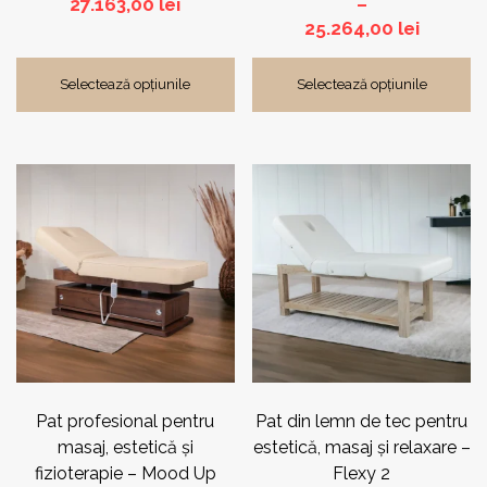
27.163,00
lei
–
Interva
25.264,00
lei
de
prețuri:
Selectează opțiunile
Selectează opțiunile
21.903,
până
la
25.264,
Pat profesional pentru
Pat din lemn de tec pentru
masaj, estetică și
estetică, masaj și relaxare –
fizioterapie – Mood Up
Flexy 2