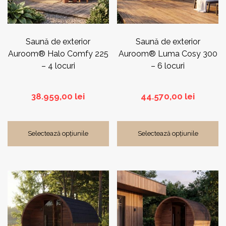
Dezinfectare
(5)
Fantasy Spas®
(6)
Saună de exterior
Saună de exterior
FreshWater®
(12)
Auroom® Halo Comfy 225
Auroom® Luma Cosy 300
– 4 locuri
– 6 locuri
ISO Benessere®
(18)
38.959,00
lei
44.570,00
lei
Narvi®
(31)
Selectează opțiunile
Selectează opțiunile
Watkins Wellness®
(6)
Zodiac®
(5)