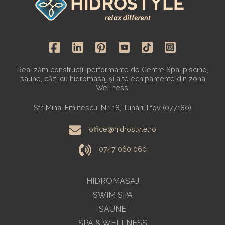
Realizăm construcții performante de Centre Spa: piscine,
saune, căzi cu hidromasaj și alte echipamente din zona
Wellness.
Str. Mihai Eminescu, Nr. 18, Tunari, Ilfov (077180)
office@hidrostyle.ro
0747 060 060
HIDROMASAJ
SWIM SPA
SAUNE
SPA & WELLNESS