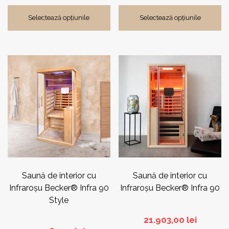
de
prețuri:
Selectează opțiunile
Selectează opțiunile
26.287,
până
la
30.378,0
Acest
produs
are
mai
multe
variații.
Opțiunile
pot
fi
alese
în
pagina
Saună de interior cu
Saună de interior cu
produsului.
Infraroşu Becker® Infra 90
Infraroşu Becker® Infra 90
Style
21.903,00
lei