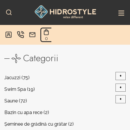
Skip
to
content
0
Categorii
+
Jacuzzi
(75)
+
Swim Spa
(19)
Jacuzzi exterior
(28)
+
Saune
(72)
Piscină înot contracurent
(7)
Caldera Spas® Fantasy
(5)
Bazin cu apa rece
(2)
Saune Modulare
(37)
Sisteme Prelată
(1)
Șeminee de grădină cu grătar
(2)
Sisteme Prelată
(4)