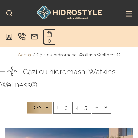
Skip
to
content
0
Acasă
/
Căzi cu hidromasaj Watkins Wellness®
Căzi cu hidromasaj Watkins
Wellness®
TOATE
1 - 3
4 - 5
6 - 8