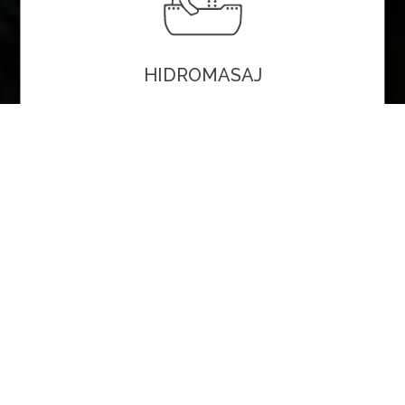
HIDROMASAJ
Cada cu hidromasaj ideală pentru masaj,
relaxare, tratament, distracție care te vor
întineri atât fizic cât și psihic.
SWIM SPA
Combinația ideală dintre o piscină de mici
dimensiuni și o cadă cu hidromasaj.