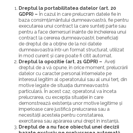
Dreptul la portabilitatea datelor (art. 20
GDPR) –
În cazul in care prelucram datele fie in
baza consimțământului dumneavoastră, fie pentru
executarea unui contract la care sunteţi parte sau
pentru a face demersuri inainte de încheierea unui
contract la cererea dumneavoastrî, beneficiaţi
de dreptul de a obţine de la noi datele
dumneavoastra într-un format structurat, utilizat
în mod curent și care poate fi citit automat.
Dreptul la opozitie (art. 21 GDPR) –
Aveți
dreptul de a vă opune, în orice moment, prelucrării
datelor cu caracter personal întemeiate pe
interesul legitim al operatorului sau al unui terț, din
motive legate de situația dumneavoastră
particulară. În acest caz, operatorul va înceta
prelucrarea, cu excepția situației în care
demonstrează existența unor motive legitime și
imperioase care justifică prelucrarea sau a
necesității acesteia pentru constatarea,
exercitarea sau apărarea unui drept în instanță.
Dreptul de a nu face obiectul unei decizii
bazate exclusiv pe prelucrarea automată,