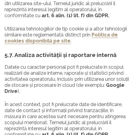
din utilizarea site-ului. Temeiul juridic al prelucrării îl
reprezintă interesul legitim al operatorului, în
conformitate cu
art. 6 alin. (1) lit. f) din GDPR.
Utilizarea tehnologiilor de tip cookie și a altor tehnologii
similare este reglementată distinct prin
Politica de
cookies disponibilă pe site
.
5.7. Analiza activității și raportare internă
Datele cu caracter personal pot fi prelucrate în scopul
realizării de analize interne, raporate și statistici privind
activitatea operatorulu, inclusiv prin utilizarea unor soluții
de stocare și procesare în cloud (de exemplu:
Google
Drive
).
În acest context, pot fi prelucrate date de identificare,
date de contact și informații privind tranzacțiile, în
măsura în care acestea sunt necesare pentru atingerea
scopului menționat. Temeiul juridic al prelucrării îl
reprezintă interesul legitim al operatorului, în
conformitate cu
art. 6 alin. (1) lit. f) din GDPR
,