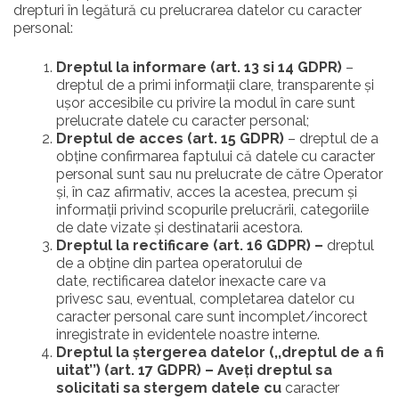
drepturi în legătură cu prelucrarea datelor cu caracter
personal:
Dreptul la informare
(art. 13 si 14 GDPR)
–
dreptul de a primi informații clare, transparente și
ușor accesibile cu privire la modul în care sunt
prelucrate datele cu caracter personal;
Dreptul de acces
(art. 15 GDPR)
– dreptul de a
obține confirmarea faptului că datele cu caracter
personal sunt sau nu prelucrate de către Operator
și, în caz afirmativ, acces la acestea, precum și
informații privind scopurile prelucrării, categoriile
de date vizate și destinatarii acestora.
Dreptul la rectificare (art. 16 GDPR) –
dreptul
de a obţine din partea operatorului de
date, rectificarea datelor inexacte care va
privesc sau, eventual, completarea datelor cu
caracter personal care sunt incomplet/incorect
inregistrate in evidentele noastre interne.
Dreptul la ștergerea datelor (,,dreptul de a fi
uitat’’) (art. 17 GDPR) – Aveţi dreptul sa
solicitati sa stergem datele cu
caracter