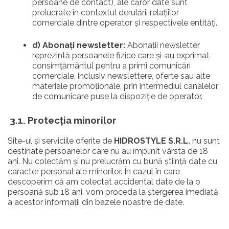
persoane de contact), ale căror date sunt
prelucrate în contextul derulării relațiilor
comerciale dintre operator și respectivele entități.
d) Abonați newsletter:
Abonaţii newsletter
reprezintă persoanele fizice care și-au exprimat
consimțământul pentru a primi comunicări
comerciale, inclusiv newslettere, oferte sau alte
materiale promoționale, prin intermediul canalelor
de comunicare puse la dispoziție de operator.
3.1. Protecția minorilor
Site-ul și serviciile oferite de
HIDROSTYLE S.R.L.
nu sunt
destinate persoanelor care nu au împlinit vârsta de 18
ani. Nu colectăm și nu prelucrăm cu bună știință date cu
caracter personal ale minorilor. În cazul în care
descoperim că am colectat accidental date de la o
persoană sub 18 ani, vom proceda la ștergerea imediată
a acestor informații din bazele noastre de date.