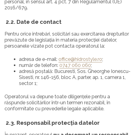
personal, în sensul art. 4 pct. 7 din Regulamentul (UE)
2016/679.
2.2. Date de contact
Pentru orice întrebări, solicitări sau exercitarea drepturilor
prevăzute de legislația în materia protecției datelor,
persoanele vizate pot contacta operatorul la:
adresa de e-mail:
office@hidrostyle.ro
;
număr de telefon:
0747 060 060
;
adresă poștală: Bucuresti, Sos. Gheorghe Ionescu-
Sisesti, nr. 146-156, bloc A, parter, ap. 1, camera 1,
sector 1;
Operatorul va depune toate diligențele pentru a
răspunde solicitărilor într-un termen rezonabil, în
conformitate cu prevederile legale aplicabile.
2.3. Responsabil protecția datelor
În prezent, operatorul
nu a desemnat un responsabil