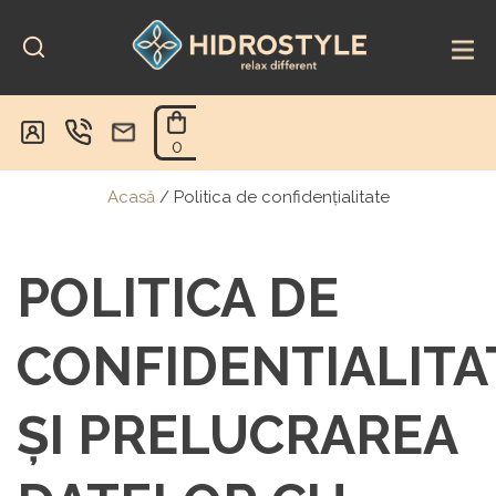
Skip
to
content
0
Acasă
/
Politica de confidențialitate
POLITICA DE
CONFIDENTIALITA
ŞI PRELUCRAREA