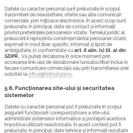
Datele cu caracter personal sunt prelucrate în scopul
transmiterii de newslettere, oferte sau alte comunicări
comerciale, prin mijloace electronice. În acest scop sunt
prelucrate, în principal, date de contact și informații
privind preferințele persoanelor vizate. Temeiul juridic al
prelucrării îl reprezintă consimțământul persoanei vizate,
exprimat în mod liber, specific, informat și lipsit de
ambiguitate, în conformitate cu
art. 6 alin. (1) lit. a) din
GDPR.
Vă puteți dezabona în orice moment prin
accesarea link-ului de dezabonare (unsubscribe) inclus în
fiecare comunicare comercială sau prin transmiterea unei
solicitări la
office@hidrostyle.ro
.
5.6. Funcționarea site-ului și securitatea
sistemelor
Datele cu caracter personal pot fi prelucrate în scopul
asigurării funcționării corespunzătoare a site-ului,
administrării sistemelor informatice și protejării acestora
împotriva utilizării neautorizate. În acest context pot fi
prelucrate, în principal, date tehnice și informații rezultate