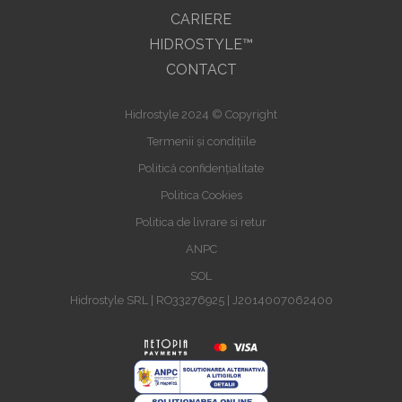
CARIERE
HIDROSTYLE™
CONTACT
Hidrostyle 2024 © Copyright
Termenii și condițiile
Politică confidențialitate
Politica Cookies
Politica de livrare si retur
ANPC
SOL
Hidrostyle SRL | RO33276925 | J2014007062400