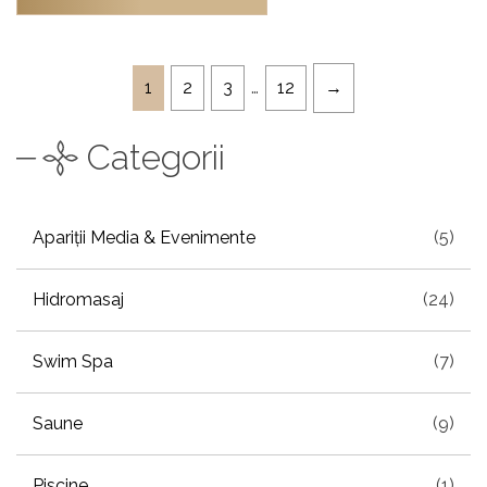
1
2
3
…
12
Categorii
Apariții Media & Evenimente
(5)
Hidromasaj
(24)
Swim Spa
(7)
Saune
(9)
Piscine
(1)