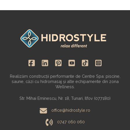
Realizăm construcții performante de Centre Spa: piscine,
saune, căzi cu hidromasaj și alte echipamente din zona
Wellness.
Str. Mihai Eminescu, Nr. 18, Tunari, Ilfov (077180)
office@hidrostyle.ro
0747 060 060