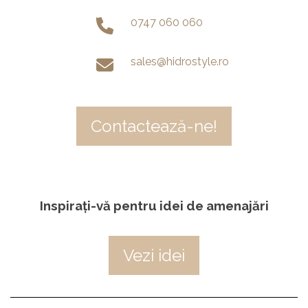
0747 060 060
sales@hidrostyle.ro
Contactează-ne!
Inspirați-vă pentru idei de amenajări
Vezi idei