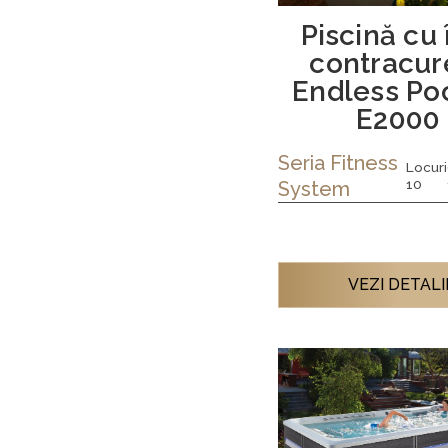
Piscină cu 
contracur
Endless Po
E2000
Seria
Fitness
Locuri
10
System
VEZI DETALI