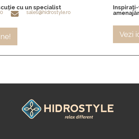
uție cu un specialist
Inspirați
60
sales@hidrostyle.ro
amenajăr
Vezi i
ne!