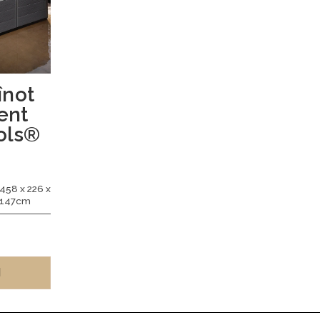
înot
ent
ols®
458 x 226 x
147cm
I