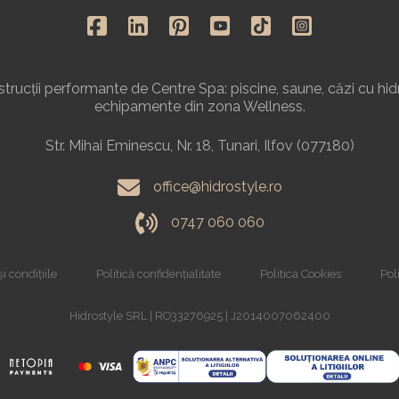
rucții performante de Centre Spa: piscine, saune, căzi cu hid
echipamente din zona Wellness.
Str. Mihai Eminescu, Nr. 18, Tunari, Ilfov (077180)
office@hidrostyle.ro
0747 060 060
i condițiile
Politică confidențialitate
Politica Cookies
Poli
Hidrostyle SRL | RO33276925 | J2014007062400