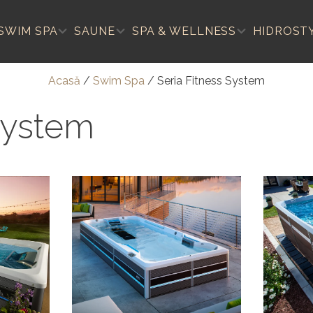
SWIM SPA
SAUNE
SPA & WELLNESS
HIDROST
Acasă
/
Swim Spa
/
Seria Fitness System
System