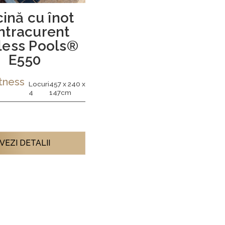
cină cu înot
ntracurent
less Pools®
E550
itness
Locuri
457 x 240 x
4
147cm
m
VEZI DETALII