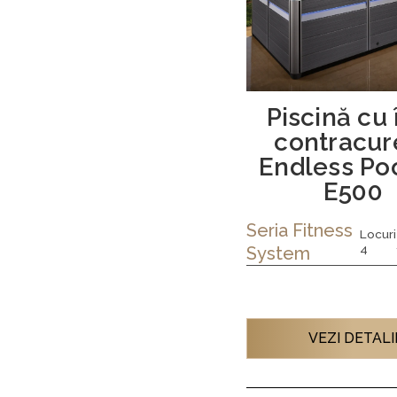
Piscină cu 
contracur
Endless Po
E500
Seria
Fitness
Locuri
4
System
VEZI DETALI