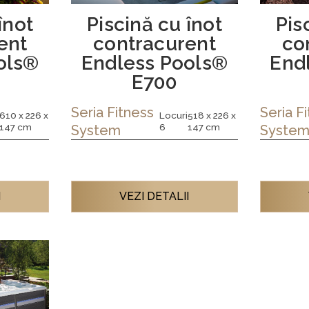
înot
Piscină cu înot
Pis
ent
contracurent
co
ols®
Endless Pools®
End
E700
Seria Fitness
Seria
F
610 x 226 x
Locuri
518 x 226 x
147 cm
6
147 cm
System
Syste
I
VEZI DETALII