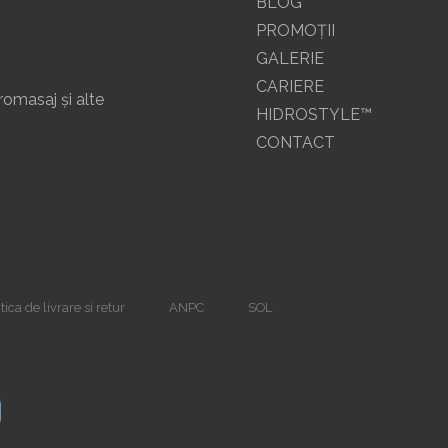
BLOG
PROMOŢII
GALERIE
CARIERE
romasaj și alte
HIDROSTYLE™
CONTACT
tica de livrare si retur
ANPC
SOL