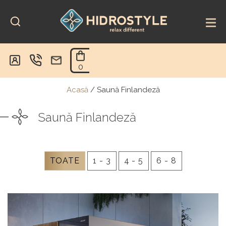
Skip
to
content
0
Acasă
/
Saună Finlandeză
Saună Finlandeză
TOATE
1 - 3
4 - 5
6 - 8