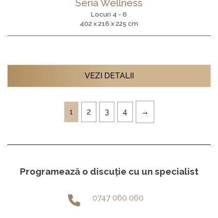
Seria Wellness
Locuri 4 - 6
402 x 216 x 225 cm
VEZI DETALII
1
2
3
4
Programează o discuție cu un specialist
0747 060 060