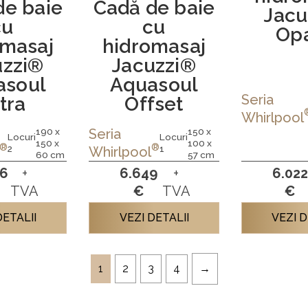
de baie
Cadă de baie
Jacu
cu
cu
Opa
omasaj
hidromasaj
uzzi®
Jacuzzi®
asoul
Aquasoul
Seria
tra
Offset
Whirlpool
190 x
150 x
Seria
Locuri
Locuri
150 x
100 x
®
®
2
1
Whirlpool
60 cm
57 cm
76
+
6.649
+
6.02
TVA
€
TVA
€
DETALII
VEZI DETALII
VEZI D
1
2
3
4