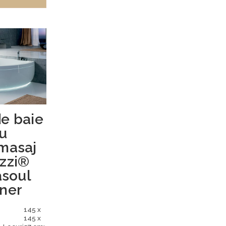
e baie
u
masaj
zzi®
soul
ner
145 x
145 x