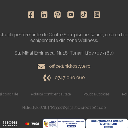
rucții performante de Centre Spa: piscine, saune, căzi cu hid
echipamente din zona Wellness.
Str. Mihai Eminescu, Nr. 18, Tunari, Ilfov (077180)
office@hidrostyle.ro
0747 060 060
i condițiile
Politică confidențialitate
Politica Cookies
Poli
Hidrostyle SRL | RO33276925 | J2014007062400