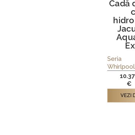
Cadă 
hidr
Jac
Aqu
Ex
Seria
Whirlpool
10.3
€
VEZI 