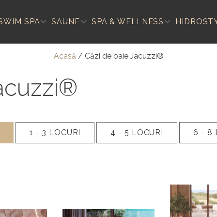
SWIM SPA
SAUNE
SPA & WELLNESS
HIDROST
Acasă
/
Căzi de baie Jacuzzi®
Jacuzzi®
1 - 3
LOCURI
4 - 5
LOCURI
6 - 8