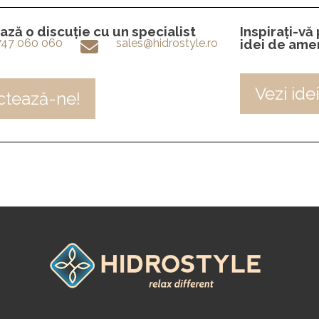
ză o discuție cu un specialist
Inspirați-vă
747 060 060
sales@hidrostyle.ro
idei de ame
Vezi ide
ctează-ne!