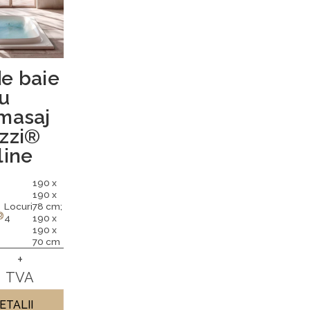
e baie
u
masaj
zzi®
line
190 x
190 x
Locuri
78 cm;
®
4
190 x
190 x
70 cm
+
TVA
ETALII