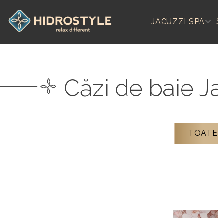
Skip
to
JACUZZI SPA
content
Căzi de baie 
TOATE