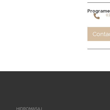
Programea
0
Conta
HIDROMASAJ