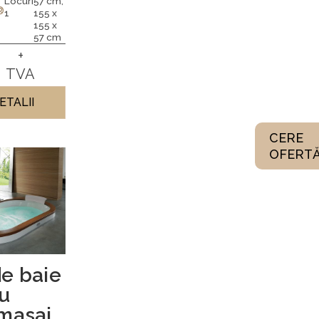
Locuri
57 cm;
®
1
155 x
155 x
57 cm
+
TVA
ETALII
CERE
OFERT
e baie
u
masaj