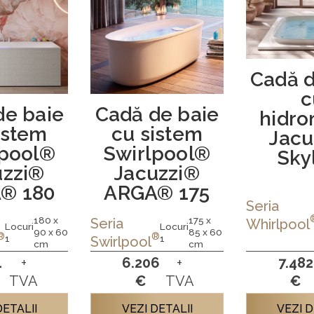
Cadă d
c
de baie
Cadă de baie
hidro
istem
cu sistem
Jacu
lpool®
Swirlpool®
Sky
uzzi®
Jacuzzi®
® 180
ARGA® 175
Seria
180 x
175 x
Seria
Whirlpool
Locuri
Locuri
90 x 60
85 x 60
®
®
1
1
Swirlpool
cm
cm
1
+
6.206
+
7.482
TVA
€
TVA
€
DETALII
VEZI DETALII
VEZI D