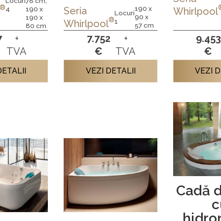
Locuri
78 cm;
®
190 x
4
190 x
Seria
Whirlpool
Locuri
90 x
190 x
®
1
Whirlpool
57 cm
80 cm
7
+
7.752
+
9.453
TVA
€
TVA
€
DETALII
VEZI DETALII
VEZI D
Cadă d
c
hidro