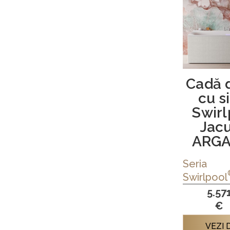
Cadă 
cu s
Swir
Jac
ARGA
Seria
Swirlpool
5.57
€
VEZI 