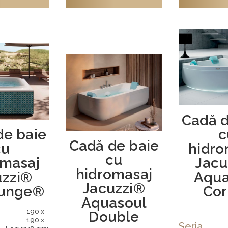
Cadă d
de baie
c
Cadă de baie
cu
hidro
cu
omasaj
Jacu
hidromasaj
uzzi®
Aqua
Jacuzzi®
ounge®
Cor
Aquasoul
190 x
Double
190 x
Seria