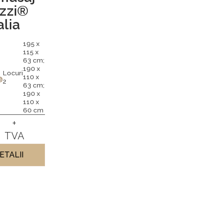
zzi®
lia
195 x
115 x
63 cm;
190 x
Locuri
110 x
®
2
63 cm;
190 x
110 x
60 cm
2
+
TVA
ETALII