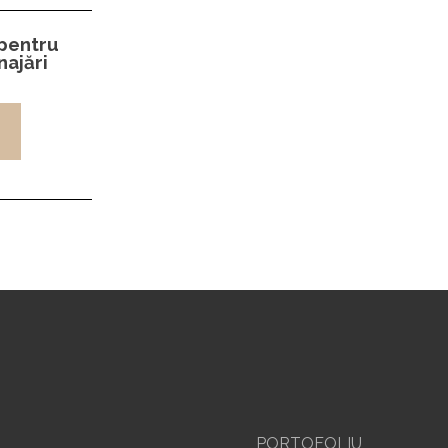
 pentru
najări
i
PORTOFOLIU