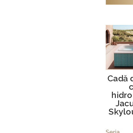
Cadă 
hidr
Jac
Skyl
Seria