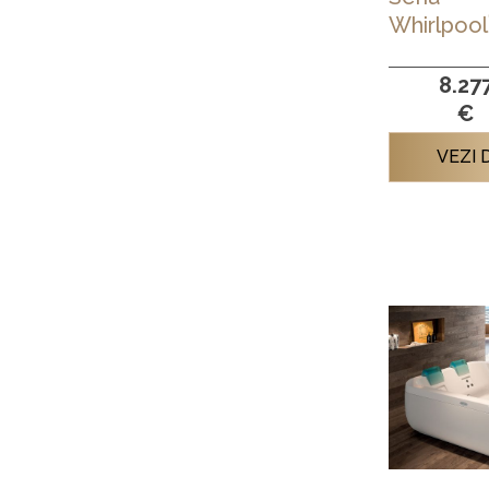
Whirlpool
8.27
€
VEZI 