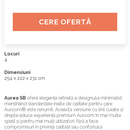
CERE OFERTĂ
Locuri
4
Dimensiuni
254 x 222 x 231 cm
Aurea SB
oferă eleganța rafinată a designului minimalist,
menținând standardele înalte de calitate pentru care
Auroom® este renumit. Această versiune cu linii curate și
drepte aduce experiența premium Auroom în mai multe
spații și pentru mai mulți utilizatori, fără a face
compromisuri în privința calității sau confortului.