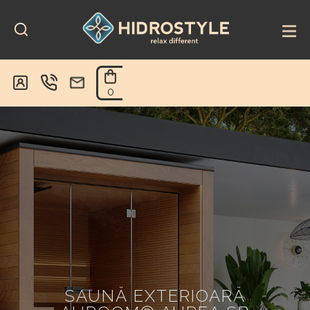
Skip
to
content
0
SAUNĂ EXTERIOARĂ