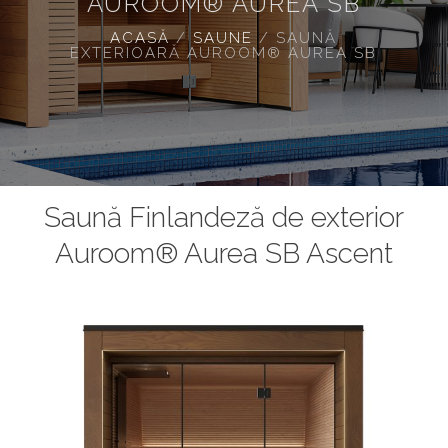
AUROOM® AUREA SB
ACASĂ
/
SAUNE
/
SAUNĂ
EXTERIOARĂ AUROOM® AUREA SB
Saună Finlandeză de exterior
Auroom® Aurea SB Ascent