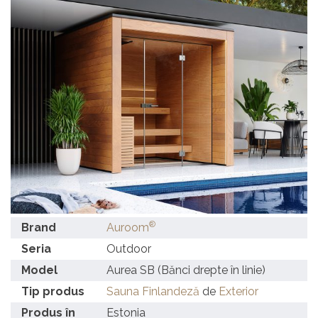
®
Brand
Auroom
Seria
Outdoor
Model
Aurea SB (Bănci drepte în linie)
Tip produs
Sauna Finlandeză
de
Exterior
Produs în
Estonia