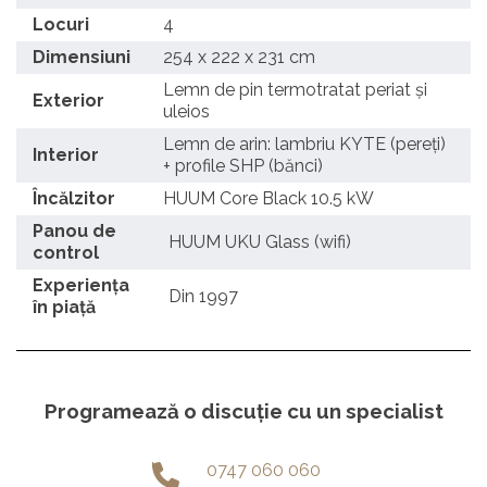
Locuri
4
Dimensiuni
254 x 222 x 231 cm
Lemn de pin termotratat periat și
Exterior
uleios
Lemn de arin: lambriu KYTE (pereți)
Interior
+ profile SHP (bănci)
Încălzitor
HUUM Core Black 10.5 kW
Panou de
HUUM UKU Glass (wifi)
control
Experiența
Din 1997
în piață
Programează o discuție cu un specialist
0747 060 060