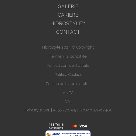
GALERIE
CARIERE
HIDROSTYLE™
CONTACT
Hidrostyle 2024 © Copyright
Termenii și condițiile
Politică confidențialitate
Politica Cookies
Politica de livrare si retur
ANPC
SOL
Hidrostyle SRL | RO33276925 | J2014007062400