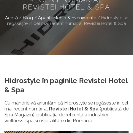
REVISTEI HOTEL & SPA
Acasă
/
Blog
/
Apariții Media & Evenimente
/
Hidrostyle se
regăsește în cel mai recent număr al Revistei Hotel & Spa
Hidrostyle în paginile Revistei Hotel
& Spa
Cu mândrie vă anunțăm că Hidrostyle se regăsește în cel
mai recent număr al
Revistei Hotel & Spa
(publicată de
Spa Magazin), publicația de referință a industriei
wellness, spa și ospitalitate din România.