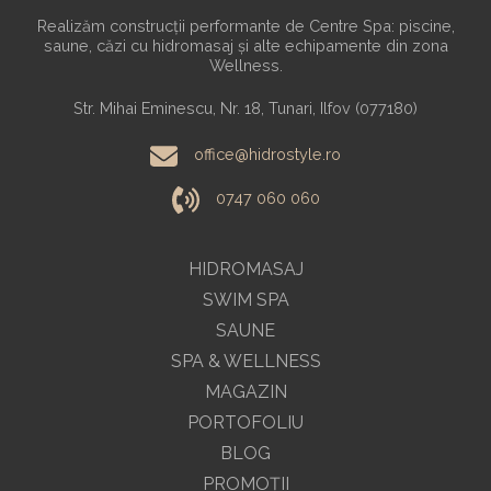
Realizăm construcții performante de Centre Spa: piscine,
saune, căzi cu hidromasaj și alte echipamente din zona
Wellness.
Str. Mihai Eminescu, Nr. 18, Tunari, Ilfov (077180)
office@hidrostyle.ro
0747 060 060
HIDROMASAJ
SWIM SPA
SAUNE
SPA & WELLNESS
MAGAZIN
PORTOFOLIU
BLOG
PROMOŢII