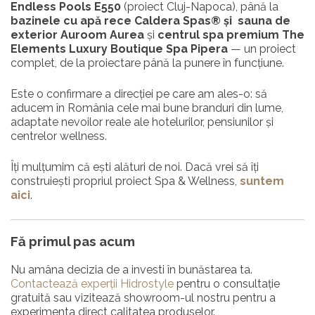
Endless Pools E550
(proiect Cluj-Napoca), până la
bazinele cu apă rece Caldera Spas® și
sauna de
exterior Auroom Aurea
și
centrul spa premium The
Elements Luxury Boutique Spa Pipera
— un proiect
complet, de la proiectare până la punere în funcțiune.
Este o confirmare a direcției pe care am ales-o: să
aducem în România cele mai bune branduri din lume,
adaptate nevoilor reale ale hotelurilor, pensiunilor și
centrelor wellness.
Îți mulțumim că ești alături de noi. Dacă vrei să îți
construiești propriul proiect Spa & Wellness,
suntem
aici
.
Fă primul pas acum
Nu amâna decizia de a investi în bunăstarea ta.
Contactează experții Hidrostyle
pentru o consultație
gratuită sau vizitează showroom-ul nostru pentru a
experimenta direct calitatea produselor.