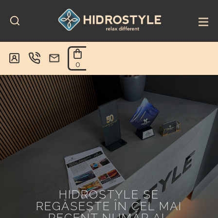
Skip
to
content
0
HIDROSTYLE SE
REGĂSEȘTE ÎN CEL MAI
RECENT NUMĂR AL