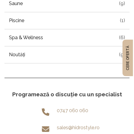
Saune
(9)
Piscine
(1)
Spa & Wellness
(6)
CERE OFERTĂ
Noutăți
(9)
Programează o discuție cu un specialist
0747 060 060
sales@hidrostyle.ro