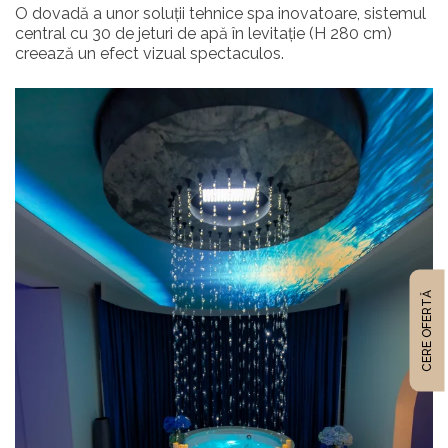
O dovadă a unor soluții tehnice spa inovatoare, sistemul
central cu 30 de jeturi de apă în levitație (H 280 cm)
creează un efect vizual spectaculos.
CERE OFERTĂ