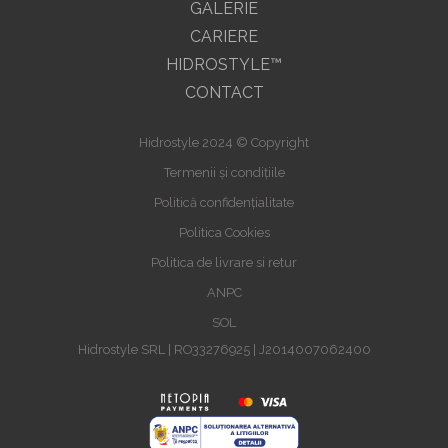
GALERIE
CARIERE
HIDROSTYLE™
CONTACT
Hidrostyle 2024 © Copyright
Termenii și condițiile
Politică confidențialitate
Politica Cookies
Politica de livrare si retur
ANPC
SOL
Hidrostyle SRL | RO33276925 | J2014007062400