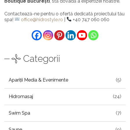
boutique București
, stă dovadă a expertizei noastre.
Contactează-ne pentru o ofertă dedicată proiectului tău
spa!
office@hidrostyle.ro
|
+40 747 060 060
Categorii
Apariții Media & Evenimente
(5)
Hidromasaj
(24)
Swim Spa
(7)
Saune
(9)