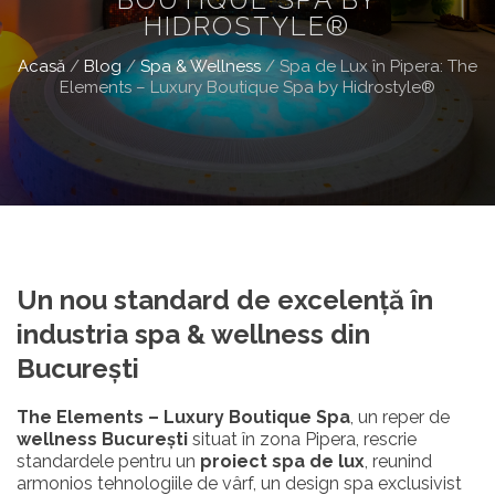
HIDROSTYLE®
Acasă
/
Blog
/
Spa & Wellness
/
Spa de Lux în Pipera: The
Elements – Luxury Boutique Spa by Hidrostyle®
Un nou standard de excelență în
industria spa & wellness din
București
The Elements – Luxury Boutique Spa
, un reper de
wellness București
situat în zona Pipera, rescrie
standardele pentru un
proiect spa de lux
, reunind
armonios tehnologiile de vârf, un design spa exclusivist