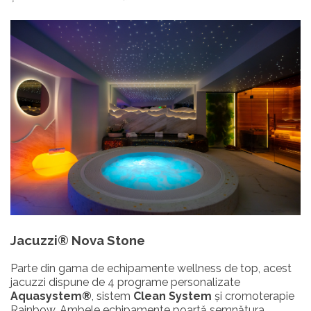
Jacuzzi® Nova Stone
Parte din gama de echipamente wellness de top, acest
jacuzzi dispune de 4 programe personalizate
Aquasystem®
, sistem
Clean System
și cromoterapie
Rainbow. Ambele echipamente poartă semnătura