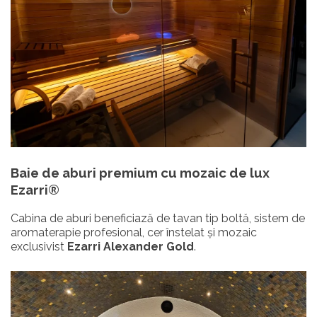
Baie de aburi premium
cu mozaic de lux
Ezarri®
Cabina de aburi beneficiază de tavan tip boltă, sistem de
aromaterapie profesional, cer înstelat și mozaic
exclusivist
Ezarri Alexander Gold
.