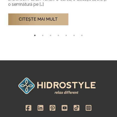
rapid, iar terapia prin apă rece (cold plunge) […]
CITEŞTE MAI MULT