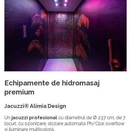
Echipamente de hidromasaj
premium
Jacuzzi® Alimia Design
Un
jacuzzi profesional
cu diametrul de Ø 237 cm, de 7
locuri, cu ozonizare, dozare automată Ph/Clor, overflow
și iluminare multicoloră.