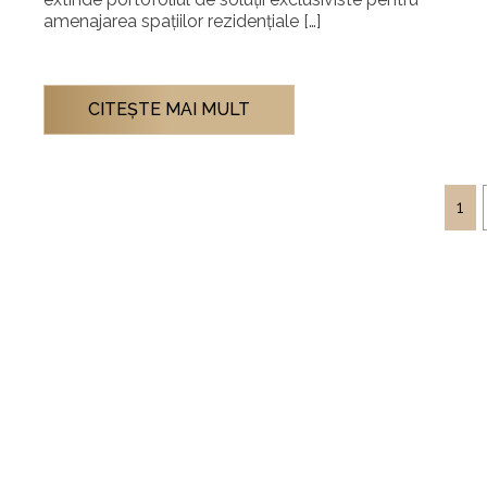
amenajarea spațiilor rezidențiale […]
CITEŞTE MAI MULT
1