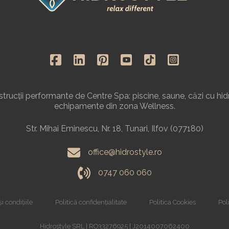
rucții performante de Centre Spa: piscine, saune, căzi cu hid
echipamente din zona Wellness.
Str. Mihai Eminescu, Nr. 18, Tunari, Ilfov (077180)
office@hidrostyle.ro
0747 060 060
i condițiile
Politică confidențialitate
Politica Cookies
Poli
Hidrostyle SRL | RO33276925 | J2014007062400