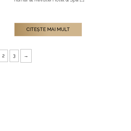
CITEŞTE MAI MULT
2
3