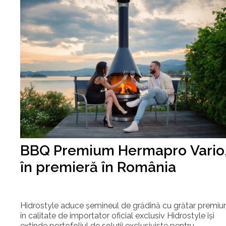
BBQ Premium Hermapro Vario
în premieră în România
Hidrostyle aduce șemineul de grădină cu grătar premiu
în calitate de importator oficial exclusiv Hidrostyle își
extinde portofoliul de soluții exclusiviste pentru