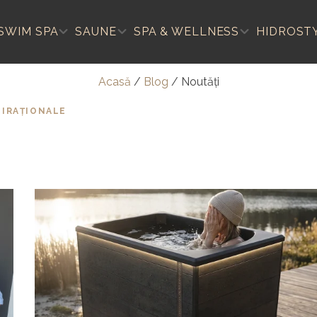
SWIM SPA
SAUNE
SPA & WELLNESS
HIDROST
Acasă
/
Blog
/
Noutăți
SPIRAȚIONALE