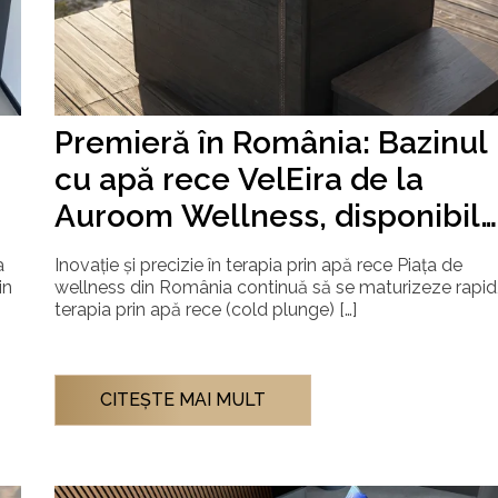
Premieră în România: Bazinul
cu apă rece VelEira de la
Auroom Wellness, disponibil
prin Hidrostyle
a
Inovație și precizie în terapia prin apă rece Piața de
in
wellness din România continuă să se maturizeze rapid,
terapia prin apă rece (cold plunge) […]
CITEŞTE MAI MULT