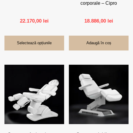
corporale – Cipro
22.170,00
lei
18.886,00
lei
Selectează opțiunile
Adaugă în coș