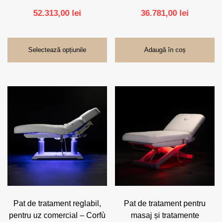
52.313,00
lei
36.781,00
lei
Selectează opțiunile
Adaugă în coș
Acest
produs
are
mai
multe
variații.
Opțiunile
pot
fi
alese
în
pagina
Pat de tratament reglabil,
Pat de tratament pentru
produsului.
pentru uz comercial – Corfù
masaj și tratamente