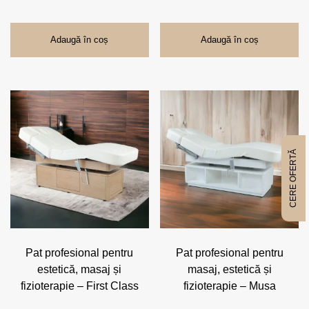
Adaugă în coș
Adaugă în coș
Acest
produs
are
mai
multe
CERE OFERTĂ
variații.
Opțiunile
pot
fi
alese
în
pagina
Pat profesional pentru
Pat profesional pentru
produsului.
estetică, masaj și
masaj, estetică și
fizioterapie – First Class
fizioterapie – Musa