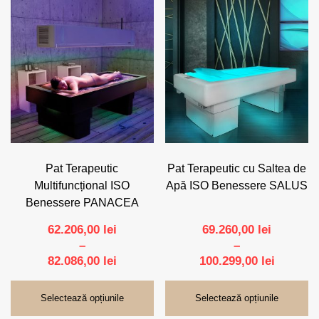
51.997,00
Acest
Acest
produs
produs
are
are
mai
mai
multe
multe
variații.
variații.
Opțiunile
Opțiunile
pot
pot
fi
fi
alese
alese
în
în
pagina
pagina
Pat Terapeutic
Pat Terapeutic cu Saltea de
produsului.
produsului.
Multifuncțional ISO
Apă ISO Benessere SALUS
Benessere PANACEA
62.206,00
lei
69.260,00
lei
–
–
Interval
Interval
82.086,00
lei
100.299,00
lei
de
de
prețuri:
prețuri:
Selectează opțiunile
Selectează opțiunile
62.206,00 lei
69.260,0