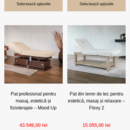
prețuri:
prețuri:
Selectează opțiunile
Selectează opțiunile
107.674,00 lei
107.674,
până
până
la
la
128.690,00 lei
128.690,
Pat profesional pentru
Pat din lemn de tec pentru
masaj, estetică și
estetică, masaj și relaxare –
fizioterapie – Mood Up
Flexy 2
43.546,00
lei
15.055,00
lei