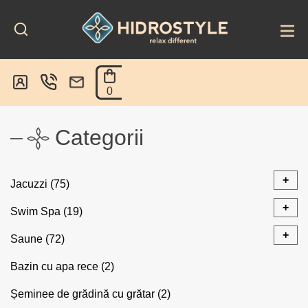
Skip
to
content
0
Categorii
+
Jacuzzi
(75)
+
Swim Spa
(19)
Jacuzzi exterior
(28)
+
Saune
(72)
Piscină înot contracurent
(7)
Caldera Spas® Fantasy
(5)
Bazin cu apa rece
(2)
Saune Modulare
(37)
Sisteme Prelată
(1)
Șeminee de grădină cu grătar
(2)
Sisteme Prelată
(4)