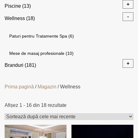
Încalzitoare
(20)
+
Piscine
(13)
Arome
(3)
Arome
(3)
-
Wellness
(18)
Accesorii încalzitoare
(8)
Echipamente
(4)
Accesorii
(3)
Accesorii
(7)
Paturi pentru Tratamente Spa
(6)
Panouri de control
(5)
+
Consumabile
(9)
Echipamente
(5)
+
Consumabile
(27)
Mese de masaj profesionale
(10)
Accesorii pentru saună
(6)
Dezinfectare
(2)
+
Sistem cu Sare
(5)
Branduri
(181)
Echipamente
(2)
Pietre Încălzitor
(1)
Tratare
(7)
Tratare
(8)
Becker®
(13)
Prima pagină
/
Magazin
/ Wellness
Arome
(3)
Filtrare
(5)
Auroom®
(25)
Sortat
Afișez 1 - 16 din 18 rezultate
după
Testare
(2)
cele
Bayrol®
(22)
mai
Acest
Curatare
(3)
recente
produs
Caldera Spas®
(26)