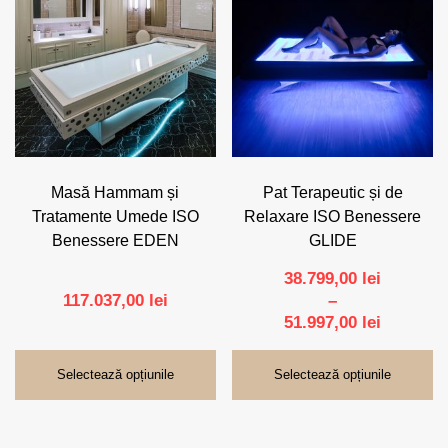
are
Dezinfectare
(5)
mai
Camylle®
(6)
multe
variații.
Opțiunile
Endless Pools®
(8)
pot
fi
alese
Fantasy Spas®
(6)
în
pagina
Masă Hammam și
Pat Terapeutic și de
produsului.
FreshWater®
(12)
Tratamente Umede ISO
Relaxare ISO Benessere
Benessere EDEN
GLIDE
ISO Benessere®
(18)
38.799,00
lei
117.037,00
lei
–
Interval
51.997,00
lei
Narvi®
(31)
de
prețuri:
Selectează opțiunile
Selectează opțiunile
Watkins Wellness®
(6)
38.799,00
până
la
Zodiac®
(5)