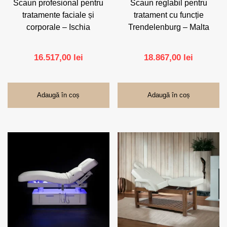
Scaun profesional pentru
Scaun reglabil pentru
tratamente faciale și
tratament cu funcție
corporale – Ischia
Trendelenburg – Malta
16.517,00
lei
18.867,00
lei
Adaugă în coș
Adaugă în coș
Acest
produs
are
mai
multe
variații.
Opțiunile
pot
fi