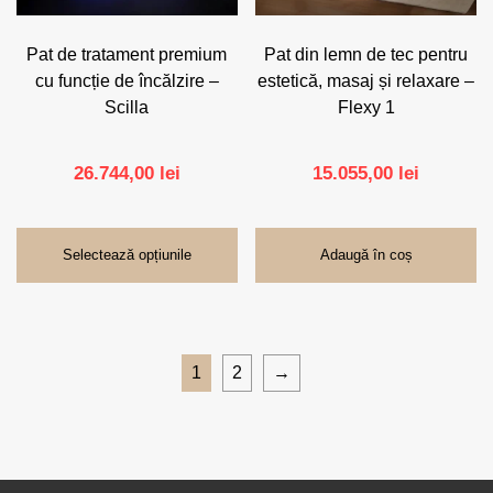
alese
în
pagina
Pat de tratament premium
Pat din lemn de tec pentru
produsului.
cu funcție de încălzire –
estetică, masaj și relaxare –
Scilla
Flexy 1
26.744,00
lei
15.055,00
lei
Selectează opțiunile
Adaugă în coș
1
2
→