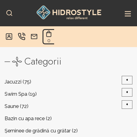
Skip
to
content
0
Categorii
+
Jacuzzi
(75)
+
Swim Spa
(19)
Jacuzzi exterior
(28)
+
Saune
(72)
Piscină înot contracurent
(7)
Caldera Spas® Fantasy
(5)
Bazin cu apa rece
(2)
Saune Modulare
(37)
Sisteme Prelată
(1)
Șeminee de grădină cu grătar
(2)
Sisteme Prelată
(4)