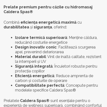
Auroom®
(25)
Prelate premium pentru căzile cu hidromasaj
Pietre Încălzitor
(1)
Tratare
(7)
Caldera Spas®
Bayrol®
(22)
Combină
eficiența energetică maximă
cu
Arome
(3)
durabilitatea
și
siguranța
, oferind:
Caldera Spas®
(26)
Izolare termică superioară
: Menține căldura,
reducând costurile energetice
Camylle®
(6)
Design inovativ conic
: Facilitează scurgerea
apei, prevenind deteriorarea
Material durabil
: Vinil de înaltă calitate, rezistent
Endless Pools®
(8)
la intemperii și UV
Siguranță integrată
: Încuietori robuste pentru
protecția copiilor
Fantasy Spas®
(6)
Eficiență energetică
: Reduce amprenta de
carbon și costurile de operare
FreshWater®
Compatibilitate perfectă
(12)
: Concepute pentru
modelele specifice Caldera Spas®
ISO Benessere®
(18)
Prelatele
Caldera Spas®
sunt esențiale pentru o
experiență de wellness superioară, combinând confortul