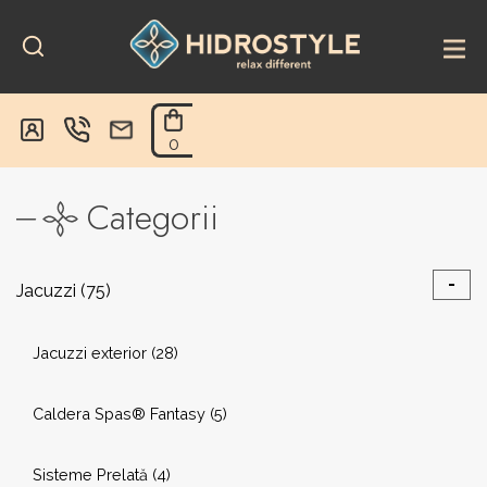
Skip
to
content
0
Categorii
-
Jacuzzi
(75)
Jacuzzi exterior
(28)
Caldera Spas® Fantasy
(5)
Sisteme Prelată
(4)