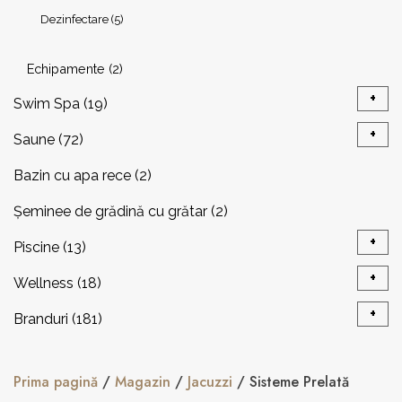
Dezinfectare
(5)
Echipamente
(2)
+
Swim Spa
(19)
+
Saune
(72)
Piscină înot contracurent
(7)
Bazin cu apa rece
(2)
Saune Modulare
(37)
Sisteme Prelată
(1)
Șeminee de grădină cu grătar
(2)
Încalzitoare
(20)
+
Piscine
(13)
Arome
(3)
+
Wellness
(18)
Accesorii încalzitoare
(8)
Echipamente
(4)
Accesorii
(3)
+
Branduri
(181)
Paturi pentru Tratamente Spa
(6)
Panouri de control
(5)
+
Consumabile
(9)
Echipamente
(5)
Becker®
(13)
Prima pagină
/
Magazin
/
Jacuzzi
/ Sisteme Prelată
Mese de masaj profesionale
(10)
Accesorii pentru saună
(6)
Dezinfectare
(2)