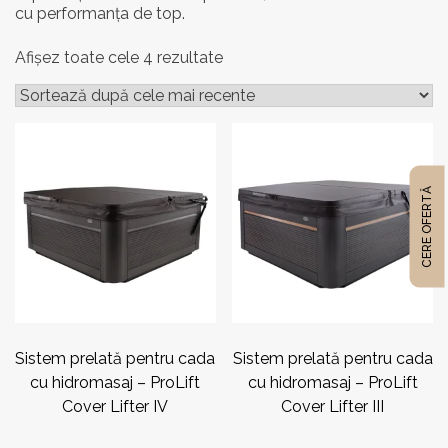
cu performanța de top.
Narvi®
(31)
Sortat
Afișez toate cele 4 rezultate
după
Watkins Wellness®
(6)
cele
mai
Zodiac®
(5)
recente
CERE OFERTĂ
Sistem prelată pentru cada
Sistem prelată pentru cada
cu hidromasaj – ProLift
cu hidromasaj – ProLift
Cover Lifter IV
Cover Lifter III