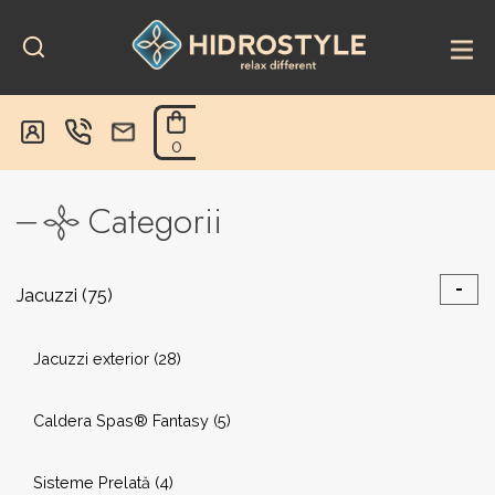
Skip
to
content
0
Categorii
-
Jacuzzi
(75)
Jacuzzi exterior
(28)
Caldera Spas® Fantasy
(5)
Sisteme Prelată
(4)