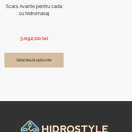
pagina
Scară Avante pentru cada
produsului.
cu hidromasaj
3.092,00
lei
Selectează opțiunile