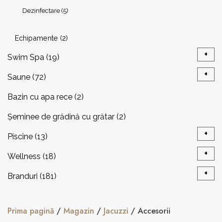
Dezinfectare
(5)
Echipamente
(2)
+
Swim Spa
(19)
+
Saune
(72)
Piscină înot contracurent
(7)
Bazin cu apa rece
(2)
Saune Modulare
(37)
Sisteme Prelată
(1)
Șeminee de grădină cu grătar
(2)
Încalzitoare
(20)
+
Piscine
(13)
Arome
(3)
+
Wellness
(18)
Accesorii încalzitoare
(8)
Echipamente
(4)
Accesorii
(3)
+
Branduri
(181)
Paturi pentru Tratamente Spa
(6)
Panouri de control
(5)
+
Consumabile
(9)
Echipamente
(5)
Becker®
(13)
Prima pagină
/
Magazin
/
Jacuzzi
/ Accesorii
Mese de masaj profesionale
(10)
Accesorii pentru saună
(6)
Dezinfectare
(2)