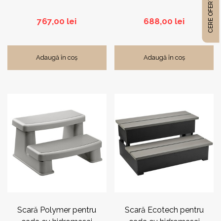
CERE OFERTĂ
767,00
lei
688,00
lei
Adaugă în coș
Adaugă în coș
Acest
Acest
produs
produs
are
are
mai
mai
multe
multe
variații.
variații.
Opțiunile
Opțiunile
pot
pot
fi
fi
alese
alese
în
în
pagina
pagina
Scară Polymer pentru
Scară Ecotech pentru
produsului.
produsului.