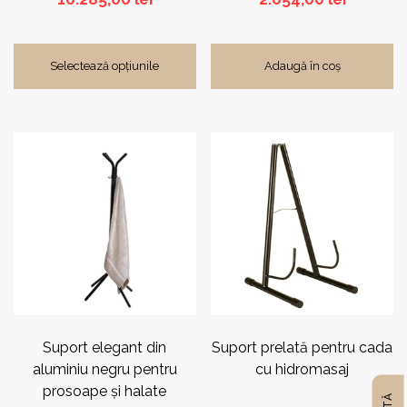
Narvi®
(31)
Selectează opțiunile
Adaugă în coș
Watkins Wellness®
(6)
Zodiac®
(5)
Suport elegant din
Suport prelată pentru cada
aluminiu negru pentru
cu hidromasaj
prosoape și halate