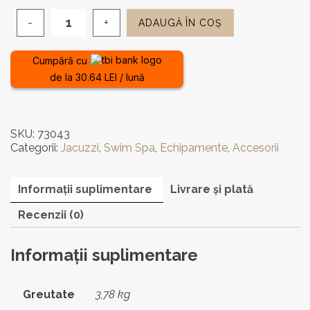
ADAUGĂ ÎN COȘ
Cantitate
Suport
elegant
Cumpără cu
din
de la 30.64 LEI / lună
aluminiu
negru
pentru
prosoape
SKU:
73043
și
Categorii:
Jacuzzi
,
Swim Spa
,
Echipamente
,
Accesorii
halate
Informații suplimentare
Livrare și plată
Recenzii (0)
Informații suplimentare
Greutate
3,78 kg