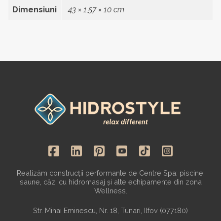
Dimensiuni
43 × 1,57 × 10 cm
Realizăm construcții performante de Centre Spa: piscine,
saune, căzi cu hidromasaj și alte echipamente din zona
Wellness.
Str. Mihai Eminescu, Nr. 18, Tunari, Ilfov (077180)