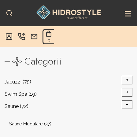
Skip
to
content
0
Categorii
+
Jacuzzi
(75)
+
Swim Spa
(19)
Jacuzzi exterior
(28)
-
Saune
(72)
Piscină înot contracurent
(7)
Caldera Spas® Fantasy
(5)
Saune Modulare
(37)
Sisteme Prelată
(1)
Sisteme Prelată
(4)