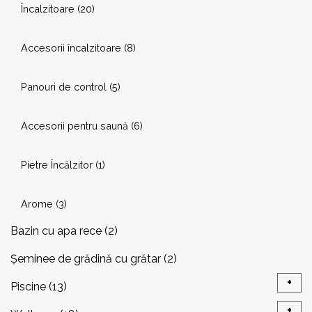
Încalzitoare
(20)
Arome
(3)
Arome
(3)
Accesorii încalzitoare
(8)
Accesorii
(3)
Accesorii
(7)
Panouri de control
(5)
Echipamente
(5)
+
Consumabile
(27)
Accesorii pentru saună
(6)
Sistem cu Sare
(5)
Echipamente
(2)
Pietre Încălzitor
(1)
Tratare
(8)
Arome
(3)
Filtrare
(5)
Bazin cu apa rece
(2)
Testare
(2)
Șeminee de grădină cu grătar
(2)
+
Piscine
(13)
Curatare
(3)
+