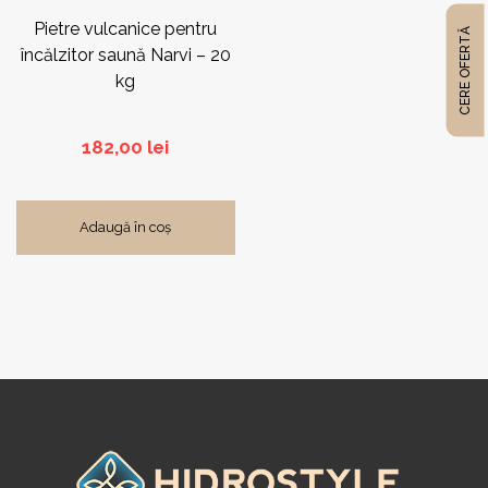
Pietre vulcanice pentru
CERE OFERTĂ
FreshWater®
(12)
încălzitor saună Narvi – 20
kg
ISO Benessere®
(18)
182,00
lei
Narvi®
(31)
Adaugă în coș
Watkins Wellness®
(6)
Zodiac®
(5)