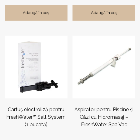
Adaugă în coș
Adaugă în coș
Cartuş electroliză pentru
Aspirator pentru Piscine și
FreshWater™ Salt System
Căzi cu Hidromasaj –
(1 bucată)
FreshWater Spa Vac