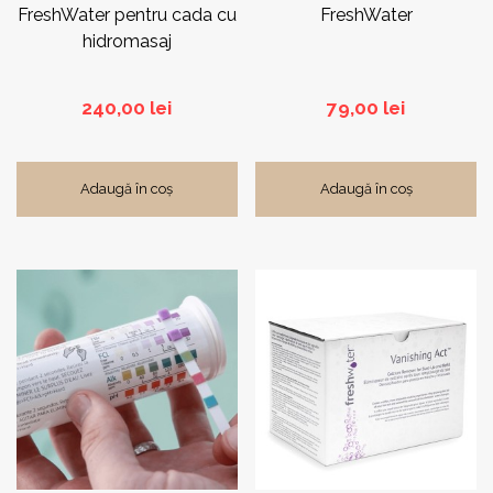
FreshWater pentru cada cu
FreshWater
hidromasaj
240,00
lei
79,00
lei
Adaugă în coș
Adaugă în coș