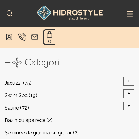
Skip
to
content
0
Categorii
+
Jacuzzi
(75)
+
Swim Spa
(19)
Jacuzzi exterior
(28)
+
Saune
(72)
Piscină înot contracurent
(7)
Caldera Spas® Fantasy
(5)
Bazin cu apa rece
(2)
Saune Modulare
(37)
Sisteme Prelată
(1)
Șeminee de grădină cu grătar
(2)
Sisteme Prelată
(4)