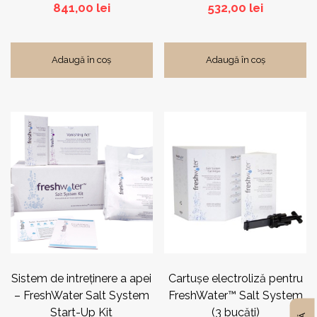
841,00
lei
532,00
lei
Adaugă în coș
Adaugă în coș
Sistem de intreţinere a apei
Cartuşe electroliză pentru
– FreshWater Salt System
FreshWater™ Salt System
Start-Up Kit
(3 bucăţi)