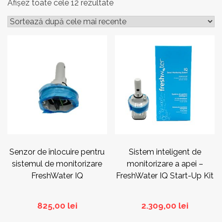
Sortat
Afișez toate cele 12 rezultate
după
cele
mai
recente
Senzor de înlocuire pentru
Sistem inteligent de
sistemul de monitorizare
monitorizare a apei –
FreshWater IQ
FreshWater IQ Start-Up Kit
825,00
lei
2.309,00
lei