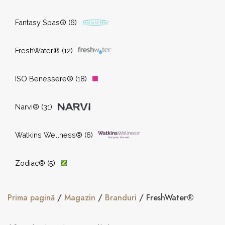
Dezinfectare
(5)
Fantasy Spas®
(6)
FreshWater®
(12)
ISO Benessere®
(18)
Narvi®
(31)
Watkins Wellness®
(6)
Zodiac®
(5)
Prima pagină
/
Magazin
/
Branduri
/ FreshWater®