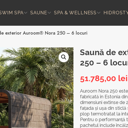
SWIM SPA
SAUNE
SPA & WELLNESS
HIDROST
e exterior Auroom® Nora 250 – 6 locuri
Saună de ex
250 – 6 locu
51.785,00
lei
Auroom Nora 250 este o
fabricată în Estonia d
dimensiuni extinse de 
fațada și ușa din sticlă
plop termotratat la inte
Pentru o performanță 
pachetul include încăl