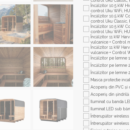
control Uku Classic
Încălzitor 10.5 kW Hive Mini 11 + pietre
control Uku WiFi, H
Încălzitor 10.5 kW Co
control Uku Classic
Încălzitor 10.5 kW Co
control Uku WiFi, H
Încălzitor 11 kW Harv
vulcanice + Control 
Încălzitor 11 kW Harv
vulcanice + Control W
Încălzitor pe lemne
Încălzitor pe lemne 
Încălzitor pe lemne 
Masca protectie inca
Acoperiș din PVC și 
Acoperiș din șindrilă
Iluminat cu banda LED
Iluminat LED sub băn
Întrerupător wireless
Întrerupător wireless