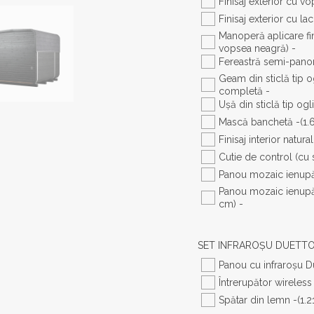
Finisaj exterior cu v
Finisaj exterior cu l
Manoperă aplicare fini
vopsea neagră) -
Fereastră semi-panor
Geam din sticlă tip 
completă -
Ușă din sticlă tip ogl
Mască banchetă -
(1.
Finisaj interior natural
Cutie de control (cu 
Panou mozaic ienupăr
Panou mozaic ienupăr 
cm) -
SET INFRAROȘU DUETT
Panou cu infraroșu D
Întrerupător wireless
Spătar din lemn -
(1.2