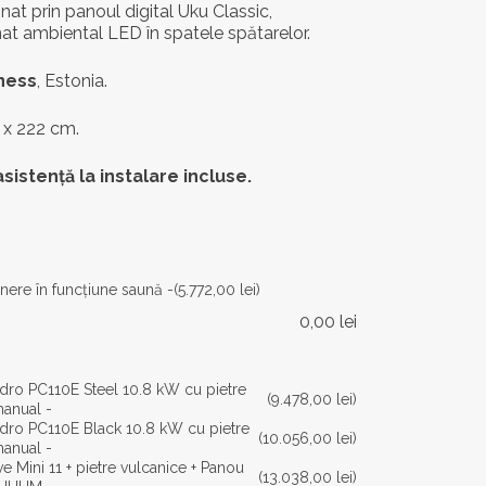
nat prin panoul digital Uku Classic,
at ambiental LED în spatele spătarelor.
ness
, Estonia.
0 x 222 cm.
asistență la instalare incluse.
nere în funcţiune saună -
(5.772,00 lei)
0,00
lei
indro PC110E Steel 10.8 kW cu pietre
(9.478,00 lei)
manual -
indro PC110E Black 10.8 kW cu pietre
(10.056,00 lei)
vulcanice + Control manual -
ve Mini 11 + pietre vulcanice + Panou
(13.038,00 lei)