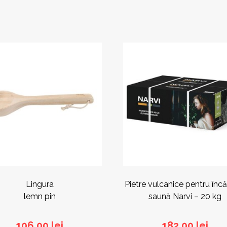
Lingura
Pietre vulcanice pentru încă
lemn pin
saună Narvi – 20 kg
106,00
lei
182,00
lei