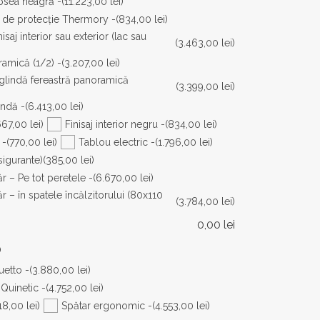
opsea neagră -
(11.223,00 lei)
ac de protecție Thermory -
(834,00 lei)
saj interior sau exterior (lac sau
(3.463,00 lei)
amică (1/2) -
(3.207,00 lei)
oglindă fereastră panoramică
(3.399,00 lei)
indă -
(6.413,00 lei)
667,00 lei)
Finisaj interior negru -
(834,00 lei)
 -
(770,00 lei)
Tablou electric -
(1.796,00 lei)
sigurante)
(385,00 lei)
 – Pe tot peretele -
(6.670,00 lei)
– în spatele încălzitorului (80x110
(3.784,00 lei)
0,00
lei
O
uetto -
(3.880,00 lei)
 Quinetic -
(4.752,00 lei)
18,00 lei)
Spătar ergonomic -
(4.553,00 lei)