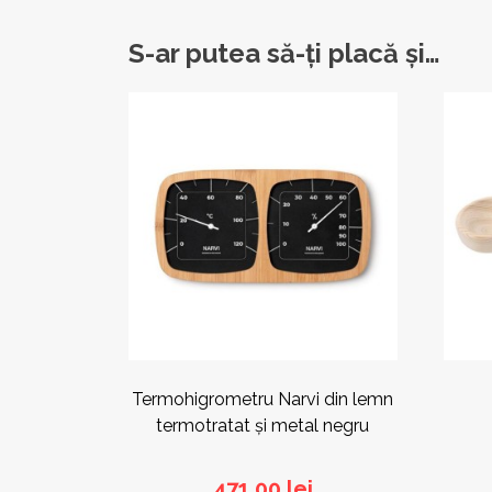
S-ar putea să-ți placă și…
Termohigrometru Narvi din lemn
termotratat și metal negru
471,00
lei