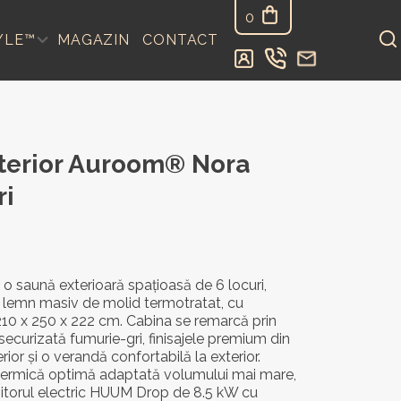
0
YLE™
MAGAZIN
CONTACT
terior Auroom® Nora
ri
 saună exterioară spațioasă de 6 locuri,
in lemn masiv de molid termotratat, cu
210 x 250 x 222 cm. Cabina se remarcă prin
 securizată fumurie-gri, finisajele premium din
rior și o verandă confortabilă la exterior.
termică optimă adaptată volumului mai mare,
zitorul electric HUUM Drop de 8.5 kW cu