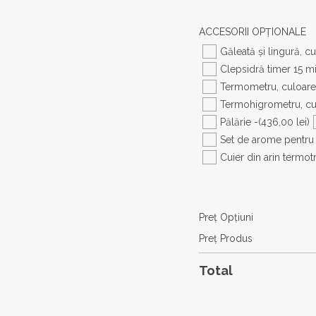
ACCESORII OPŢIONALE
Găleată și lingură, c
Clepsidră timer 15 mi
Termometru, culoare
Termohigrometru, cu
Pălărie -
(436,00 lei)
Set de arome pentru
Cuier din arin termotr
Preţ Opţiuni
Preţ Produs
Total