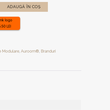
ADAUGĂ ÎN COȘ
.50 LEI
e Modulare
,
Auroom®
,
Branduri