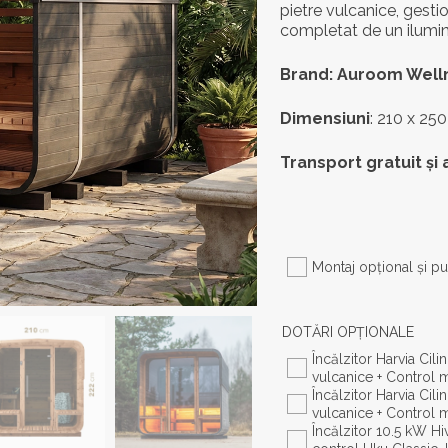
pietre vulcanice, gestio
completat de un ilumin
Brand: Auroom Well
Dimensiuni
: 210 x 25
Transport gratuit și 
Montaj opţional şi pu
DOTĂRI OPŢIONALE
Încălzitor Harvia Cil
vulcanice + Control 
Încălzitor Harvia Cil
Încălzitor 10.5 kW Hi