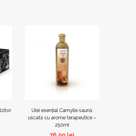
Acest
produs
are
mai
multe
variații.
Opțiunile
pot
fi
alese
în
pagina
produsului.
lzitor
Ulei esențial Camylle saună
uscată cu arome terapeutice –
250ml
76,00
lei