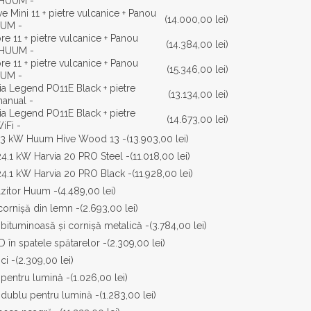
, HUUM -
 vulcanice + Panou
(14.000,00 lei)
UUM -
re 11 + pietre vulcanice + Panou
(14.384,00 lei)
, HUUM -
re 11 + pietre vulcanice + Panou
(15.346,00 lei)
UUM -
ia Legend PO11E Black + pietre
(13.134,00 lei)
manual -
ia Legend PO11E Black + pietre
(14.673,00 lei)
iFi -
 13 kW Huum Hive Wood 13 -
(13.903,00 lei)
24.1 kW Harvia 20 PRO Steel -
(11.018,00 lei)
24.1 kW Harvia 20 PRO Black -
(11.928,00 lei)
lzitor Huum -
(4.489,00 lei)
cornișă din lemn -
(2.693,00 lei)
 bituminoasă și cornișă metalică -
(3.784,00 lei)
 în spatele spătarelor -
(2.309,00 lei)
ci -
(2.309,00 lei)
 pentru lumină -
(1.026,00 lei)
 dublu pentru lumină -
(1.283,00 lei)