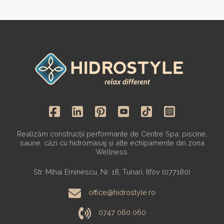
Realizăm construcții performante de Centre Spa: piscine,
saune, căzi cu hidromasaj și alte echipamente din zona
Wellness.
Str. Mihai Eminescu, Nr. 18, Tunari, Ilfov (077180)
office@hidrostyle.ro
0747 060 060