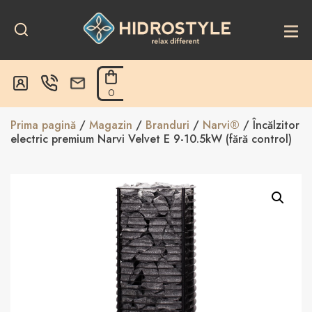
Skip
to
content
0
Prima pagină
/
Magazin
/
Branduri
/
Narvi®
/ Încălzitor
electric premium Narvi Velvet E 9-10.5kW (fără control)