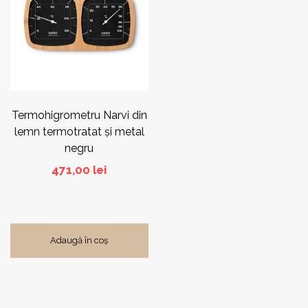
Termohigrometru Narvi din
lemn termotratat și metal
negru
471,00
lei
Adaugă în coș