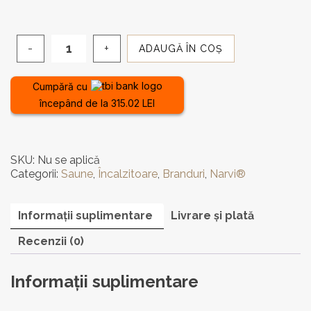
ADAUGĂ ÎN COȘ
Cantitate
Încălzitor
electric
Cumpără cu
premium
începând de la 315.02 LEI
Narvi
Velvet
E
9-
SKU:
Nu se aplică
10.5kW
Categorii:
Saune
,
Încalzitoare
,
Branduri
,
Narvi®
(fără
control)
Informații suplimentare
Livrare și plată
Recenzii (0)
Informații suplimentare