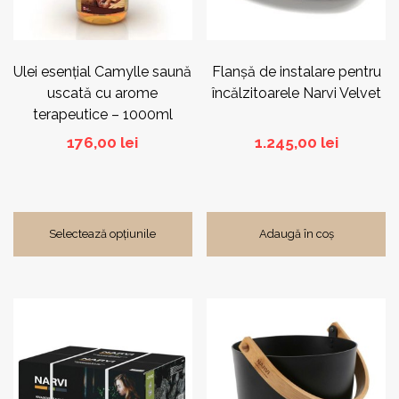
fi
alese
în
pagina
Ulei esențial Camylle saună
Flanșă de instalare pentru
produsului.
uscată cu arome
încălzitoarele Narvi Velvet
terapeutice – 1000ml
176,00
lei
1.245,00
lei
Selectează opțiunile
Adaugă în coș