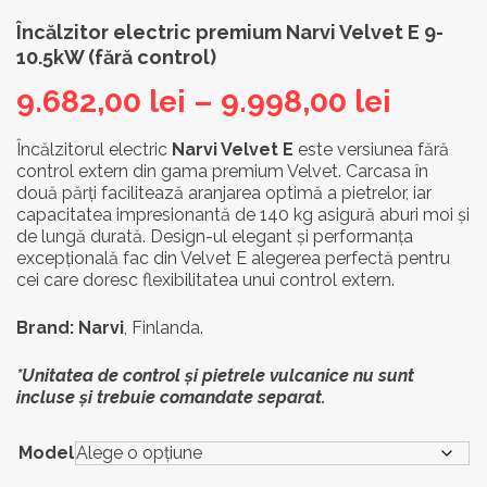
Încălzitor electric premium Narvi Velvet E 9-
10.5kW (fără control)
Interv
9.682,00
lei
–
9.998,00
lei
de
Încălzitorul electric
Narvi Velvet E
este versiunea fără
control extern din gama premium Velvet. Carcasa în
prețuri
două părți facilitează aranjarea optimă a pietrelor, iar
9.682,
capacitatea impresionantă de 140 kg asigură aburi moi și
de lungă durată. Design-ul elegant și performanța
până
excepțională fac din Velvet E alegerea perfectă pentru
cei care doresc flexibilitatea unui control extern.
la
Brand: Narvi
, Finlanda.
9.998,
*Unitatea de control și pietrele vulcanice nu sunt
incluse și trebuie comandate separat.
Model