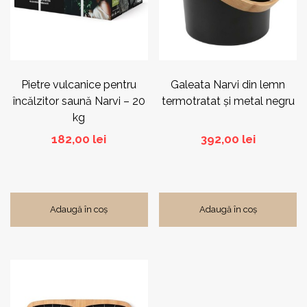
Pietre vulcanice pentru
Galeata Narvi din lemn
încălzitor saună Narvi – 20
termotratat și metal negru
kg
182,00
lei
392,00
lei
Adaugă în coș
Adaugă în coș