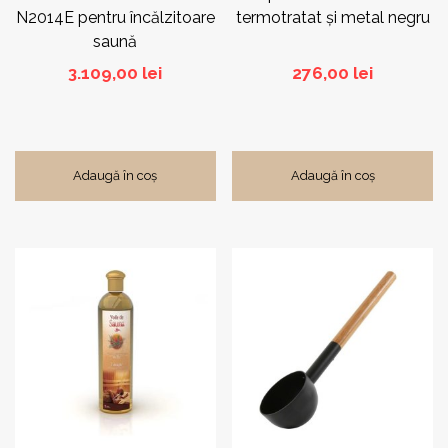
N2014E pentru încălzitoare
termotratat și metal negru
saună
3.109,00
lei
276,00
lei
Adaugă în coș
Adaugă în coș
Acest
produs
are
mai
multe
variații.
Opțiunile
pot
fi
alese