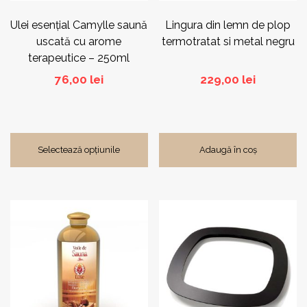
în
pagina
Ulei esențial Camylle saună
Lingura din lemn de plop
produsului.
uscată cu arome
termotratat si metal negru
terapeutice – 250ml
76,00
lei
229,00
lei
Selectează opțiunile
Adaugă în coș
Acest
produs
are
mai
multe
variații.
Opțiunile
pot