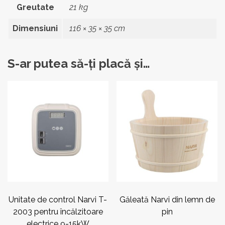
Greutate
21 kg
Dimensiuni
116 × 35 × 35 cm
S-ar putea să-ți placă și…
Unitate de control Narvi T-
Găleată Narvi din lemn de
2003 pentru încălzitoare
pin
electrice 9-15kW