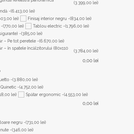
(3.399,00 lei)
indă -
(6.413,00 lei)
603,00 lei)
Finisaj interior negru -
(834,00 lei)
 -
(770,00 lei)
Tablou electric -
(1.796,00 lei)
sigurante) -
(385,00 lei)
 – Pe tot peretele -
(6.670,00 lei)
– în spatele încălzitorului (80x110
(3.784,00 lei)
0,00
lei
O
uetto -
(3.880,00 lei)
 Quinetic -
(4.752,00 lei)
18,00 lei)
Spătar ergonomic -
(4.553,00 lei)
0,00
lei
uloare negru -
(731,00 lei)
nute -
(346,00 lei)