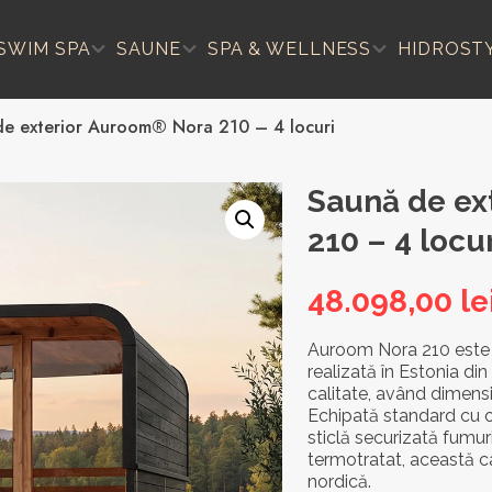
SWIM SPA
SAUNE
SPA & WELLNESS
HIDROST
e exterior Auroom® Nora 210 – 4 locuri
Saună de ex
210 – 4 locur
48.098,00
le
Auroom Nora 210 este o
realizată în Estonia di
calitate, având dimens
Echipată standard cu o 
sticlă securizată fumurie
termotratat, această c
nordică.