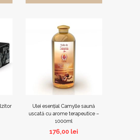
Acest
produs
are
mai
multe
variații.
Opțiunile
pot
fi
alese
în
pagina
produsului.
lzitor
Ulei esențial Camylle saună
uscată cu arome terapeutice –
1000ml
176,00
lei