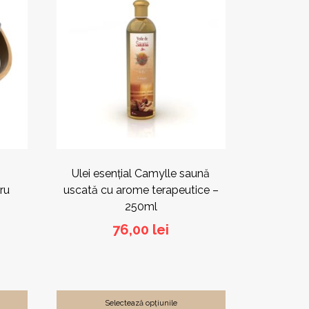
produs
are
mai
multe
variații.
Opțiunile
pot
fi
alese
în
pagina
produsului.
n
Ulei esențial Camylle saună
ru
uscată cu arome terapeutice –
250ml
76,00
lei
Selectează opțiunile