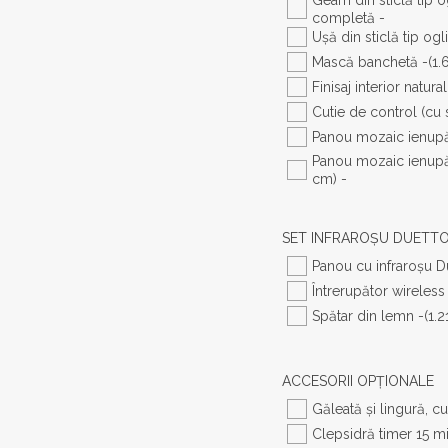
completă -
Ușă din sticlă tip ogl
Mască banchetă -
(1.
Finisaj interior natural
Cutie de control (cu 
Panou mozaic ienupăr
Panou mozaic ienupăr 
cm) -
SET INFRAROȘU DUETT
Panou cu infraroșu D
Întrerupător wireless
Spătar din lemn -
(1.2
ACCESORII OPŢIONALE
Găleată și lingură, c
Clepsidră timer 15 mi