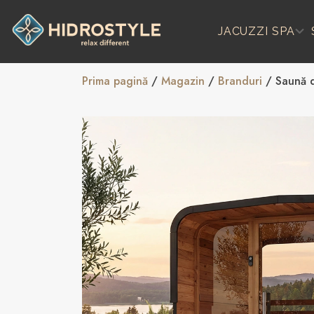
Skip
to
JACUZZI SPA
content
Prima pagină
/
Magazin
/
Branduri
/ Saună d