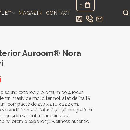
0
YLE™
MAGAZIN
CONTACT
terior Auroom® Nora
i
i
 saună exterioară premium de 4 locuri,
n lemn masiv de molid termotratat de înaltă
iuni compacte de 210 x 210 x 222 cm.
verandă frontală, fațadă și ușă integrală din
-gri și finisaje interioare din plop
abină oferă o experiență wellness autentic