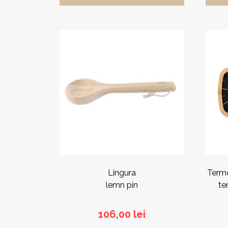
Lingura
Termo
lemn pin
te
106,00
lei