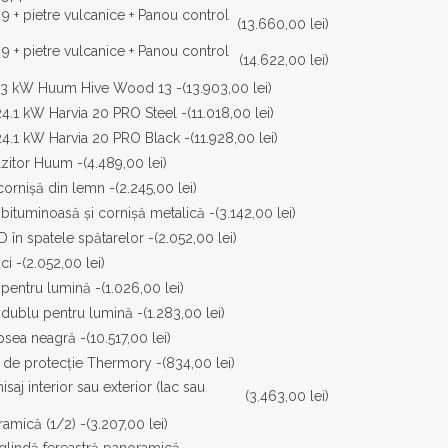
9 + pietre vulcanice + Panou control
(13.660,00 lei)
9 + pietre vulcanice + Panou control
(14.622,00 lei)
 13 kW Huum Hive Wood 13 -
(13.903,00 lei)
24.1 kW Harvia 20 PRO Steel -
(11.018,00 lei)
24.1 kW Harvia 20 PRO Black -
(11.928,00 lei)
lzitor Huum -
(4.489,00 lei)
cornișă din lemn -
(2.245,00 lei)
 bituminoasă și cornișă metalică -
(3.142,00 lei)
 în spatele spătarelor -
(2.052,00 lei)
ci -
(2.052,00 lei)
 pentru lumină -
(1.026,00 lei)
 dublu pentru lumină -
(1.283,00 lei)
opsea neagră -
(10.517,00 lei)
ac de protecție Thermory -
(834,00 lei)
saj interior sau exterior (lac sau
(3.463,00 lei)
amică (1/2) -
(3.207,00 lei)
oglindă fereastră panoramică