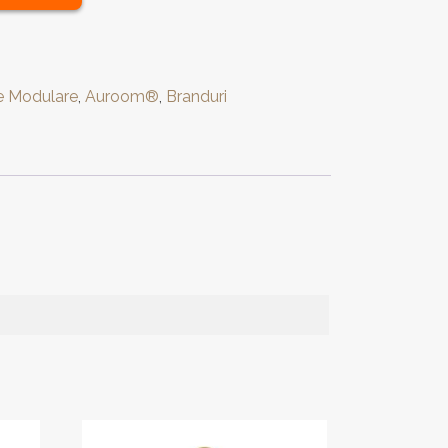
e Modulare
,
Auroom®
,
Branduri
Acest