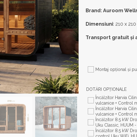
Brand: Auroom Well
Dimensiuni
: 210 x 210
Transport gratuit și 
Montaj opţional şi pu
DOTĂRI OPŢIONALE
Încălzitor Harvia Cil
vulcanice + Control 
Încălzitor Harvia Cil
vulcanice + Control 
Încălzitor 8.5 kW Dro
Uku Classic, HUUM -
Încălzitor 8.5 kW Dro
control Uku WiFi, H