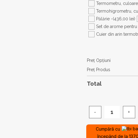
Termometru, culoare
Termohigrometru, cu
Pălărie -
(436,00 lei)
Set de arome pentru
Cuier din arin termotr
Preţ Opţiuni
Preţ Produs
Total
Cantitate
Saună
de
Cumpără cu
exterior
începând de la 1370