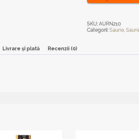
Auroom®
Nora
210
-
SKU:
AURN210
4
Categorii:
Saune
,
Saun
locuri
Livrare și plată
Recenzii (0)