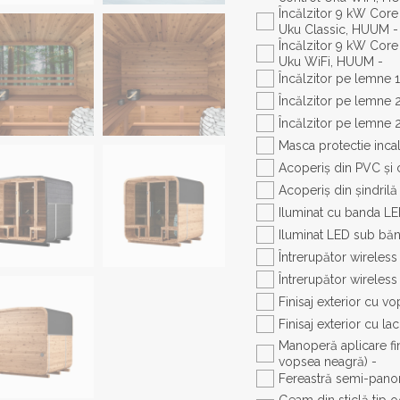
Încălzitor 9 kW Core 
Uku Classic, HUUM -
Încălzitor 9 kW Core 
Uku WiFi, HUUM -
Încălzitor pe lemne
Încălzitor pe lemne 
Încălzitor pe lemne 
Masca protectie inca
Acoperiș din PVC și 
Acoperiș din șindrilă
Iluminat cu banda LED
Iluminat LED sub băn
Întrerupător wireless
Întrerupător wireless
Finisaj exterior cu v
Finisaj exterior cu l
Manoperă aplicare fini
vopsea neagră) -
Fereastră semi-panor
Geam din sticlă tip 