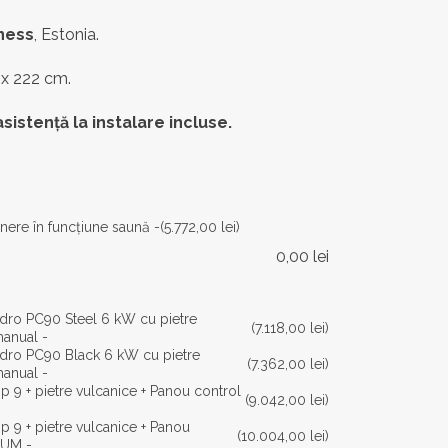
ness
, Estonia.
 x 222 cm.
asistență la instalare incluse.
nere în funcţiune saună -
(5.772,00 lei)
0,00
lei
indro PC90 Steel 6 kW cu pietre
(7.118,00 lei)
manual -
indro PC90 Black 6 kW cu pietre
(7.362,00 lei)
manual -
p 9 + pietre vulcanice + Panou control
(9.042,00 lei)
p 9 + pietre vulcanice + Panou
(10.004,00 lei)
UUM -