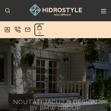
Skip
to
content
0
NOUTĂȚI JACUZZI DESIGN
BY BMW GROUP