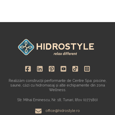
Realizăm construcții performante de Centre Spa: piscine,
saune, căzi cu hidromasaj și alte echipamente din zona
Wellness.
Str. Mihai Eminescu, Nr. 18, Tunari, Ilfov (077180)
office@hidrostyle.ro