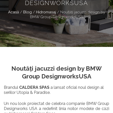
DESIGNWORKSUSA
Acasă
/
Blog
/
Hidromasaj
/
Noutăți jacuzzi design by
BMW Group DesignworksUSA
Noutăți jacuzzi design by BMW
Group DesignworksUSA
Brandul
CALDERA SPAS
a lansat oficial noul design al
seriilor Utopia & Paradise.
Un nou look proiectat de celebra companie BMW Group
Designworks USA a redefinit linia noilor modele de căzi