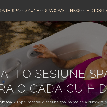
SWIM SPA
SAUNE
SPA & WELLNESS
HIDROST
ȚI O SESIUNE SP
RA O CADĂ CU HI
romasaj
/
Experimentați o sesiune spa înainte de a cumpăra 