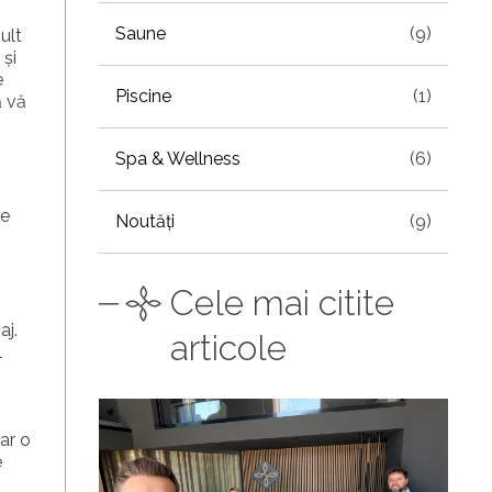
Saune
(9)
ult
 și
e
Piscine
(1)
ă vă
Spa & Wellness
(6)
te
Noutăți
(9)
Cele mai citite
aj.
articole
l
ar o
e