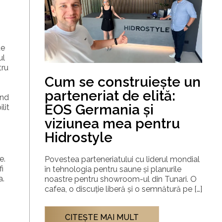
de
ul
tru
Cum se construiește un
parteneriat de elită:
ând
EOS Germania și
lit
viziunea mea pentru
Hidrostyle
e.
Povestea parteneriatului cu liderul mondial
i
în tehnologia pentru saune și planurile
a.
noastre pentru showroom-ul din Tunari. O
cafea, o discuție liberă și o semnătură pe […]
CITEŞTE MAI MULT