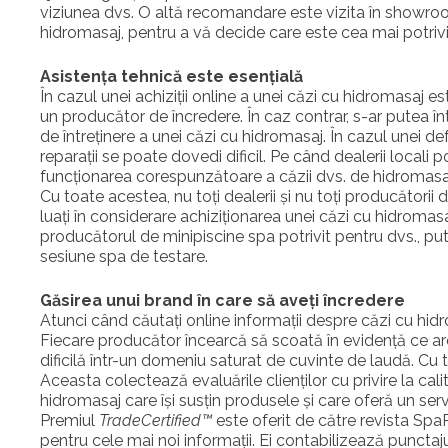
viziunea dvs. O altă recomandare este vizita în showroo
hidromasaj, pentru a vă decide care este cea mai potrivi
Asistența tehnică este esențială
În cazul unei achiziții online a unei căzi cu hidromasaj e
un producător de încredere. În caz contrar, s-ar putea î
de întreținere a unei căzi cu hidromasaj. În cazul unei d
reparații se poate dovedi dificil. Pe când dealerii locali po
funcționarea corespunzătoare a căzii dvs. de hidromasa
Cu toate acestea, nu toți dealerii și nu toți producătorii
luați în considerare achiziționarea unei căzi cu hidromas
producătorul de minipiscine spa potrivit pentru dvs., pu
sesiune spa de testare.
Găsirea unui brand în care să aveți încredere
Atunci când căutați online informații despre căzi cu hidr
Fiecare producător încearcă să scoată în evidență ce are
dificilă într-un domeniu saturat de cuvinte de laudă. Cu 
Aceasta colectează evaluările clienților cu privire la cali
hidromasaj care își susțin produsele și care oferă un servic
Premiul
TradeCertified™
este oferit de către revista SpaR
pentru cele mai noi informații. Ei contabilizează punctaju