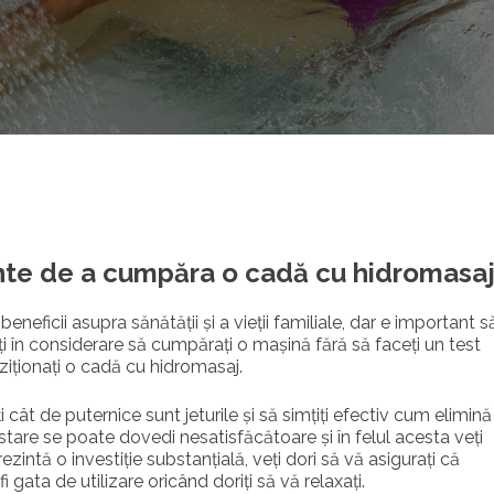
inte de a cumpăra o cadă cu hidromasa
eficii asupra sănătății și a vieții familiale, dar e important s
i în considerare să cumpărați o mașină fără să faceți un test
iziționați o cadă cu hidromasaj.
ât de puternice sunt jeturile și să simțiți efectiv cum elimină
stare se poate dovedi nesatisfăcătoare și în felul acesta veți
intă o investiție substanțială, veți dori să vă asigurați că
 gata de utilizare oricând doriți să vă relaxați.