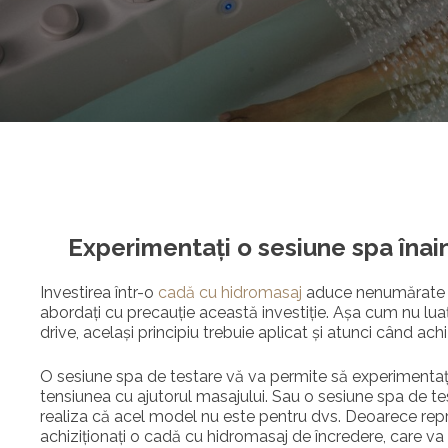
Experimentați o sesiune spa îna
Investirea într-o
cadă cu hidromasaj
aduce nenumărate ben
abordați cu precauție această investiție. Așa cum nu luaț
drive, același principiu trebuie aplicat și atunci când ach
O sesiune spa de testare vă va permite să experimentați c
tensiunea cu ajutorul masajului. Sau o sesiune spa de te
realiza că acel model nu este pentru dvs. Deoarece reprez
achiziționați o cadă cu hidromasaj de încredere, care va fi