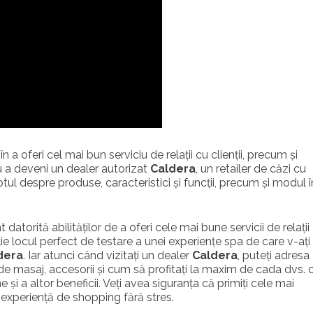
a oferi cel mai bun serviciu de relații cu clienții, precum și
u a deveni un dealer autorizat
Caldera
, un retailer de căzi cu
ul despre produse, caracteristici și funcții, precum și modul î
datorită abilităților de a oferi cele mai bune servicii de relații
iție locul perfect de testare a unei experiențe spa de care v-ați
dera
. Iar atunci când vizitați un dealer
Caldera
, puteți adresa
i de masaj, accesorii și cum să profitați la maxim de cada dvs. 
 și a altor beneficii. Veți avea siguranța că primiți cele mai
 experiență de shopping fără stres.