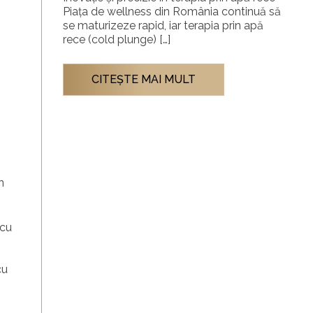
Piața de wellness din România continuă să
se maturizeze rapid, iar terapia prin apă
rece (cold plunge) […]
CITEŞTE MAI MULT
n
 cu
cu