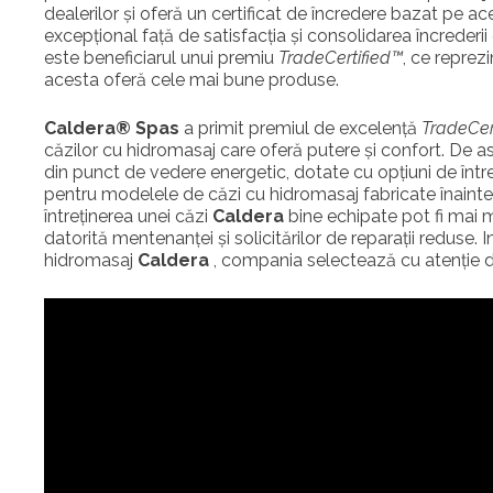
dealerilor și oferă un certificat de încredere bazat pe a
excepțional față de satisfacția și consolidarea încrederii
este beneficiarul unui premiu
TradeCertified™
, ce reprezi
acesta oferă cele mai bune produse.
Caldera® Spas
a primit premiul de excelență
TradeCer
căzilor cu hidromasaj care oferă putere și confort. De 
din punct de vedere energetic, dotate cu opțiuni de înt
pentru modelele de căzi cu hidromasaj fabricate înainte d
întreținerea unei căzi
Caldera
bine echipate pot fi mai 
datorită mentenanței și solicitărilor de reparații reduse.
hidromasaj
Caldera
, compania selectează cu atenție dea