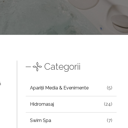
Categorii
j
ă
Apariții Media & Evenimente
(5)
Hidromasaj
(24)
Swim Spa
(7)