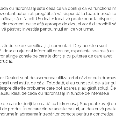
dă cu hidromasaj este ceea ce vă doriți și că va funcționa m
entant autorizat, pregătit să vă răspundă la toate întrebările
anificați să o faceți. Un dealer local vă poate pune la dispoziți
i din moment ce se află aproape de dvs., ei vor fi disponibili s
 vă păstrați investiția pentru mulți ani ce vor urma.
azându-se pe specificații și comentarii. Deși acestea sunt
 doar cu ajutorul informațiilor online, experiența spa reală es
or atinge zonele pe care le doriți și cu puterea de care aveți
crucial.
ilor. Dealerii sunt de asemenea utilizatori ai căzilor cu hidromas
eținerii unei astfel de căzi. Totodată, ei au cunoscut de-a lungu
at despre diferite probleme care pot apărea și au găsit soluții. De
ului ideal de cadă cu hidromasaj, în funcție de interesele
le pe care le doriți la o cadă cu hidromasaj. Sau poate aveți do
fel de produs. În oricare dintre aceste cazuri, un dealer vă poat
vă îndrume în adresarea întrebărilor corecte pentru a concretiza