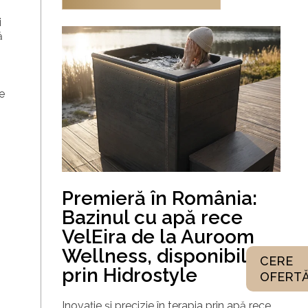
i
ă
e
Premieră în România:
Bazinul cu apă rece
VelEira de la Auroom
Wellness, disponibil
CERE
prin Hidrostyle
OFERT
Inovație și precizie în terapia prin apă rece