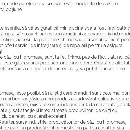
m, unde puteți vedea și chiar testa modelele de căzi cu
tă opțiune.
ste esențial să vă asigurați că minipiscina spa a fost fabricată 
ntâmpla să nu aveți acces la instrucțiuni adecvate privind mod
efecțiuni, accesul la piese de schimb sau personal calificat pen
t oferi servicii de întreținere și de reparații pentru a asigura
j.
 de căzi cu hidromasaj sunt la fel. Primul pas de făcut atunci c
aj este găsirea unui producător de încredere. Odată ce ați stabi
teți contacta un dealer de încredere și vă puteți bucura de o
omasaj, este posibil să nu știți care branduri sunt cele mai bun
 mai bun, iar găsirea unui produs cu adevărat calitativ poate f
toate acestea, există o sursă independentă la care puteți apel
tate și satisfacție și înregistrează producătorii de căzi cu
iu de relații cu clienții excelent.
etailer, sursa industriei producătorilor de căzi cu hidromasaj
l pe care un producător îl primește din partea clienților și a