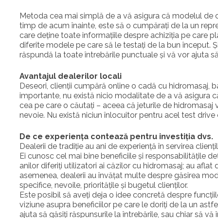
Metoda cea mai simplă de a vă asigura că modelul de ca
timp de acum înainte, este să o cumpărați de la un reprez
care deține toate informațiile despre achiziția pe care pl
diferite modele pe care să le testați de la bun început. Ș
răspundă la toate întrebările punctuale și vă vor ajuta să
Avantajul dealerilor locali
Deseori, clienții cumpără online o cadă cu hidromasaj, b
importante, nu există nicio modalitate de a vă asigura că,
cea pe care o căutați – aceea că jeturile de hidromasaj v
nevoie. Nu există niciun înlocuitor pentru acel test drive 
De ce experiența contează pentru investiția dvs.
Dealerii de tradiție au ani de experiență în servirea clienț
Ei cunosc cel mai bine beneficiile și responsabilitățile d
anilor diferiți utilizatori ai căzilor cu hidromasaj; au afl
asemenea, dealerii au învățat multe despre găsirea model
specifice, nevoile, prioritățile și bugetul clienților.
Este posibil să aveți deja o idee concretă despre funcții
viziune asupra beneficiilor pe care le doriți de la un ast
ajuta să găsiți răspunsurile la întrebările, sau chiar să 