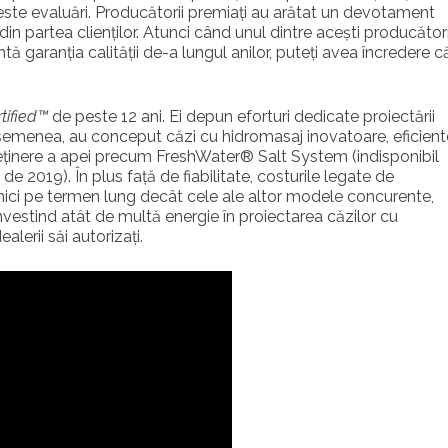
ceste evaluări. Producătorii premiați au arătat un devotament
 din partea clienților. Atunci când unul dintre acești producător
ntă garanția calității de-a lungul anilor, puteți avea încredere c
tified™
de peste 12 ani. Ei depun eforturi dedicate proiectării
asemenea, au conceput căzi cu hidromasaj inovatoare, eficient
reținere a apei precum FreshWater® Salt System (indisponibil
e 2019). În plus față de fiabilitate, costurile legate de
mici pe termen lung decât cele ale altor modele concurente,
 Investind atât de multă energie în proiectarea căzilor cu
lerii săi autorizați.