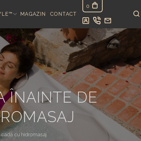
0
YLE™
MAGAZIN
CONTACT
A ÎNAINTE DE
DROMASAJ
o cadă cu hidromasaj