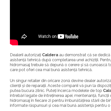
Dealerii autorizați
Caldera
au demonstrat că se dedică în 
asistență tehnică după completarea unei achiziții. Pentr
hidromasaj trebuie să depună o cerere și să cunoască tot
care pot oferi cea mai bună asistență tehnică.
Un singur retailer din oricare zonă devine dealer autorizat 
clienții și de reparații. Aceste companii vă pun la dispoz
putea bucura zilnic. Puteți încerca modelele de top
Cal
întrebări legate de întreținerea apei, mentenanță, funcți
hidromasaj în fiecare zi pentru îmbunătățirea stării de bine
informate răspunsuri și cea mai bună asistență pentru o