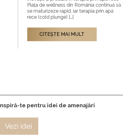
Piața de wellness din România continuă să
se maturizeze rapid, iar terapia prin apă
rece (cold plunge) […]
CITEŞTE MAI MULT
Inspiră-te pentru idei de amenajări
Vezi idei