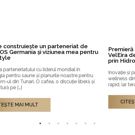
Premieră în România: Bazinul cu apă rece
VelEira de la Auroom Wellness, disponibil
prin Hidrostyle
Inovație și precizie în terapia prin apă rece Piața de
wellness din România continuă să se maturizeze
rapid, iar terapia prin apă rece (cold plunge) […]
CITEŞTE MAI MULT