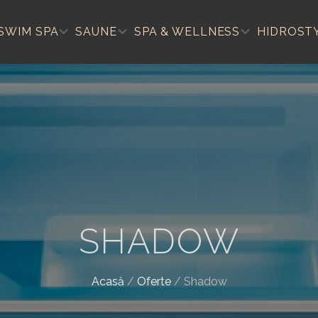
SWIM SPA
SAUNE
SPA & WELLNESS
HIDROST
SHADOW
Acasă
/
Oferte
/
Shadow