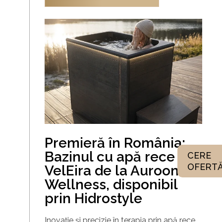
Premieră în România:
Bazinul cu apă rece
CERE
OFERT
VelEira de la Auroom
Wellness, disponibil
prin Hidrostyle
Inovație și precizie în terapia prin apă rece