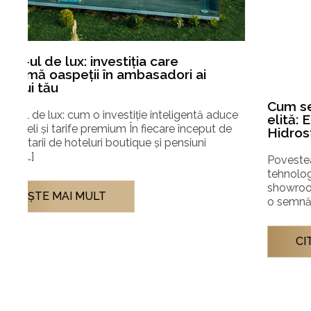
Cum se construiește un parteneriat de
elită: EOS Germania și viziunea mea pentru
Hidrostyle
ce
Povestea parteneriatului cu liderul mondial în
e
tehnologia pentru saune și planurile noastre pentru
showroom-ul din Tunari. O cafea, o discuție liberă și
o semnătură pe […]
CITEŞTE MAI MULT