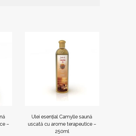
Acest
produs
are
mai
multe
variații.
Opțiunile
pot
fi
alese
în
pagina
produsului.
ună
Ulei esențial Camylle saună
ce –
uscată cu arome terapeutice –
250ml