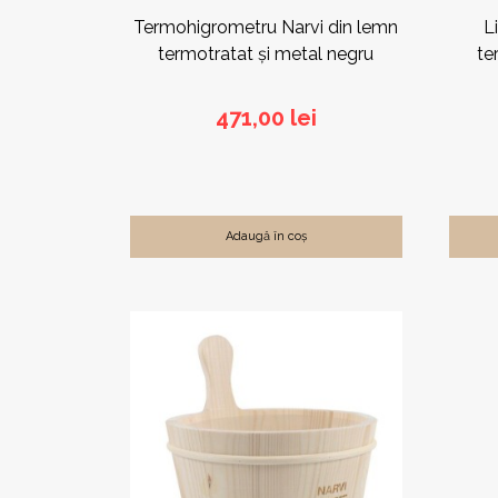
Termohigrometru Narvi din lemn
L
termotratat și metal negru
te
471,00
lei
Adaugă în coș