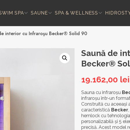
SWIM SPA
SAUNE
SPA & WELLNESS
HIDROST
e interior cu Infraroşu Becker® Solid 90
Saună de int
Becker® Sol
19.162,00
lei
Sauna cu infraroșu
Bec
infraroșu într-un forma
Construită cu aceeași a
caracteristică
Becker
hemlock cu tehnologia
personalizabilă și 5 el
precisă. Acest model re