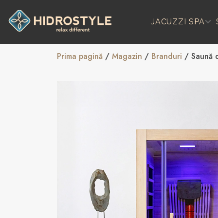
Skip
to
JACUZZI SPA
content
Prima pagină
/
Magazin
/
Branduri
/ Saună d