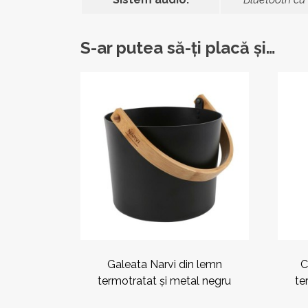
S-ar putea să-ți placă și…
Galeata Narvi din lemn
C
termotratat și metal negru
te