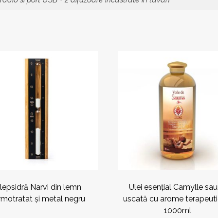
Acest
produs
are
mai
multe
variații.
Opțiunile
pot
fi
alese
în
pagina
produsului.
lepsidră Narvi din lemn
Ulei esențial Camylle sa
rmotratat și metal negru
uscată cu arome terapeuti
1000ml