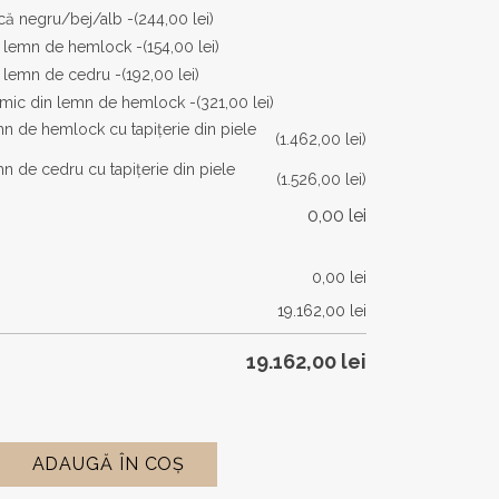
ică negru/bej/alb -
(244,00 lei)
n lemn de hemlock -
(154,00 lei)
 lemn de cedru -
(192,00 lei)
mic din lemn de hemlock -
(321,00 lei)
emn de hemlock cu tapițerie din piele
(1.462,00 lei)
mn de cedru cu tapițerie din piele
(1.526,00 lei)
0,00
lei
0,00
lei
19.162,00
lei
19.162,00
lei
ADAUGĂ ÎN COȘ