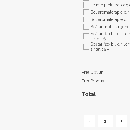
Tetiere piele ecolog
Bol aromaterapie di
Bol aromaterapie din
Spătar mobil ergono
Spătar flexibil din l
sintetică -
Spătar flexibil din le
sintetică -
Preţ Opţiuni
Preţ Produs
Total
Cantitate
Saună