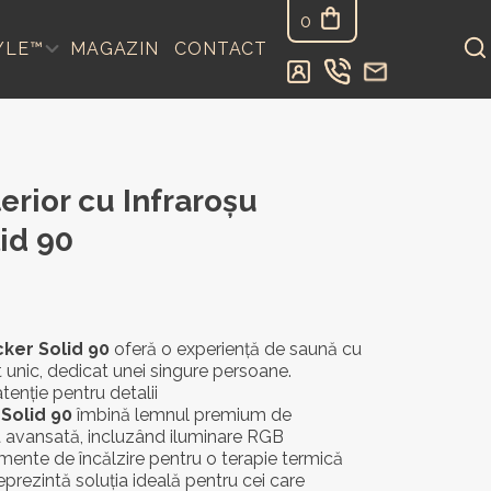
0
YLE™
MAGAZIN
CONTACT
erior cu Infraroşu
id 90
ker Solid 90
oferă o experiență de saună cu
t unic, dedicat unei singure persoane.
tenție pentru detalii
,
Solid
90
îmbină lemnul premium de
 avansată, incluzând iluminare RGB
emente de încălzire pentru o terapie termică
prezintă soluția ideală pentru cei care