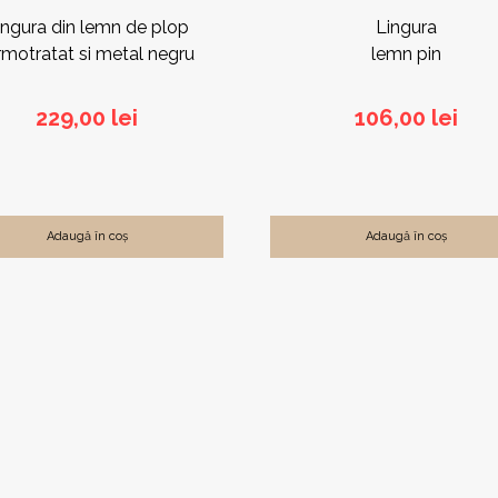
ingura din lemn de plop
Lingura
rmotratat si metal negru
lemn pin
229,00
lei
106,00
lei
Adaugă în coș
Adaugă în coș