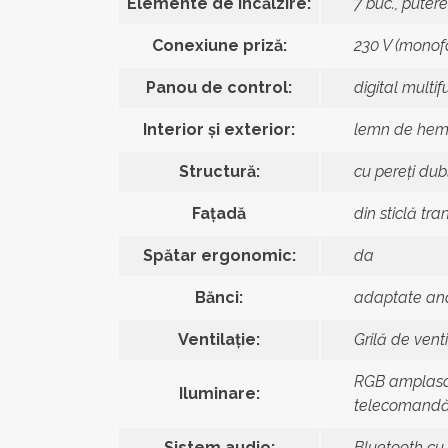
Elemente de încălzire:
7 buc., puter
Conexiune priză:
230 V (monof
Panou de control:
digital multi
Interior și exterior:
lemn de hem
Structură:
cu pereți dub
Fațadă
din sticlă tr
Spătar ergonomic:
da
Bănci:
adaptate ana
Ventilație:
Grilă de venti
RGB amplasat
Iluminare:
telecomand
Sistem audio:
Bluetooth cu 