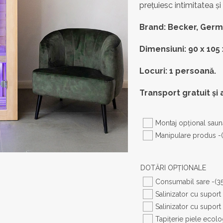
prețuiesc intimitatea și 
Brand: Becker, Germ
Dimensiuni: 90 x 105
Locuri: 1 persoană.
Transport gratuit și 
Montaj opţional saun
Manipulare produs -
DOTĂRI OPŢIONALE
Consumabil sare -
(3
Salinizator cu supor
Salinizator cu suport
Tapițerie piele ecol