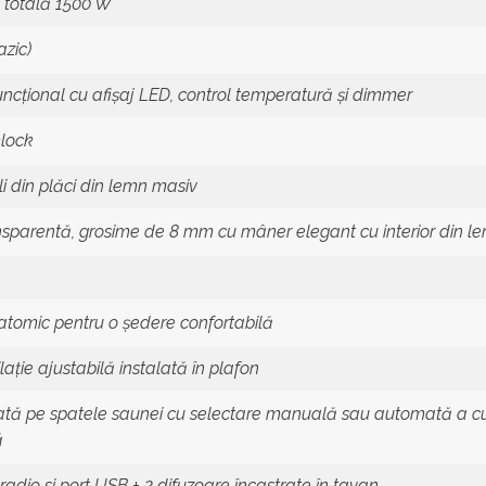
e totală 1500 W
azic)
funcțional cu afișaj LED, control temperatură și dimmer
lock
li din plăci din lemn masiv
ansparentă, grosime de 8 mm cu mâner elegant cu interior din lemn
tomic pentru o ședere confortabilă
lație ajustabilă instalată în plafon
ă pe spatele saunei cu selectare manuală sau automată a cul
ă
radio si port USB + 2 difuzoare încastrate în tavan