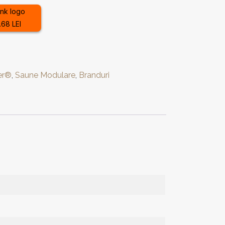
.68 LEI
er®
,
Saune Modulare
,
Branduri