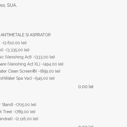
ss, SUA.
 ANTIMETALE SI ASPIRATOR
 -
(2.610,00 lei)
l) -
(3.335,00 lei)
c (Vanishing Act) -
(333,00 lei)
are (Vanishing Act XL) -
(494,00 lei)
Water Clean Screen®) -
(859,00 lei)
eshWater Spa Vac) -
(545,00 lei)
0,00
lei
 Stand) -
(705,00 lei)
 Tree) -
(789,00 lei)
ndrail) -
(2.116,00 lei)