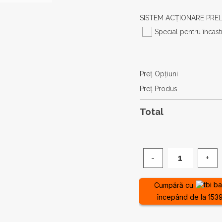
SISTEM ACȚIONARE PRE
Special pentru încastr
Preţ Opţiuni
Preţ Produs
Total
Cantitate
Jacuzzi
de
Cumpără cu
exterior
începând de la 1539
PLA
40DL
-