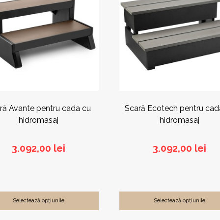
mai
multe
.
variații.
ile
Opțiunile
pot
fi
alese
în
a
pagina
ului.
produsului.
ră Avante pentru cada cu
Scară Ecotech pentru cad
hidromasaj
hidromasaj
3.092,00
lei
3.092,00
lei
Selectează opțiunile
Selectează opțiunile