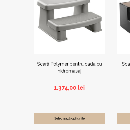
mai
mai
multe
multe
variații.
variații
Opțiunile
Opțiun
pot
pot
fi
fi
alese
alese
în
în
pagina
pagin
produsului.
produs
Scară Polymer pentru cada cu
Sca
hidromasaj
1.374,00
lei
Selectează opțiunile