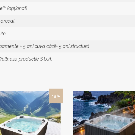
ide™ (opţional)
harcoal
ite
pamente + 5 ani cuva căzii+ 5 ani structură
ellness, productie S.U.A.
15%