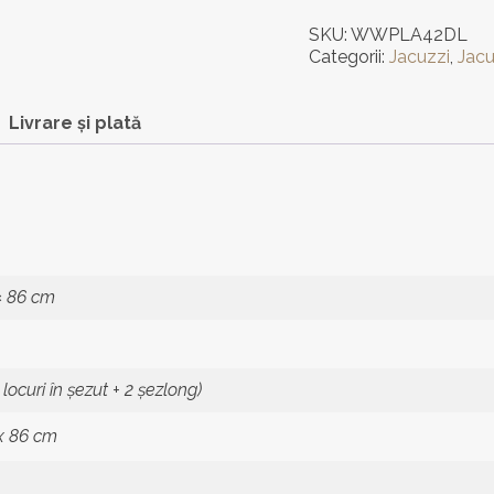
5
SKU:
WWPLA42DL
locuri,
Categorii:
Jacuzzi
,
Jacu
SUA
Livrare și plată
 × 86 cm
 locuri în șezut + 2 șezlong)
 x 86 cm