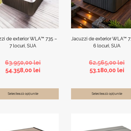
zzi de exterior WLA™ 735 –
Jacuzzi de exterior WLA™ 7
7 locuri, SUA
6 locuri, SUA
Prețul
Pr
63.950,00
lei
62.565,00
lei
Prețul
inițial
Pr
ini
54.358,00
lei
53.180,00
lei
curent
a
cu
a
este:
fost:
es
fo
54.358,00 lei.
63.950,00 lei.
53
62
Selectează opțiunile
Selectează opțiunile
Acest
s
produs
are