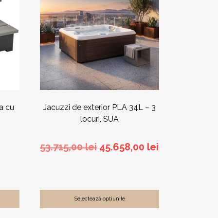
a cu
Jacuzzi de exterior PLA 34L – 3
locuri, SUA
Prețul
Prețul
53.715,00
lei
45.658,00
lei
inițial
curent
a
este:
fost:
45.658,00 lei
53.715,00 lei.
Selectează opțiunile