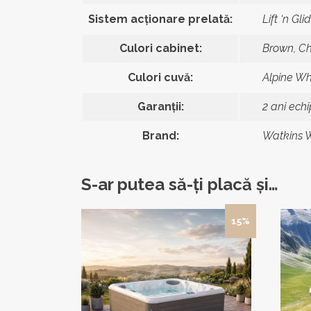
Sistem acționare prelată:
Lift ‘n Gl
Culori cabinet:
Brown, C
Culori cuvă:
Alpine Wh
Garanții:
2 ani echi
Brand:
Watkins W
S-ar putea să-ți placă și…
15%