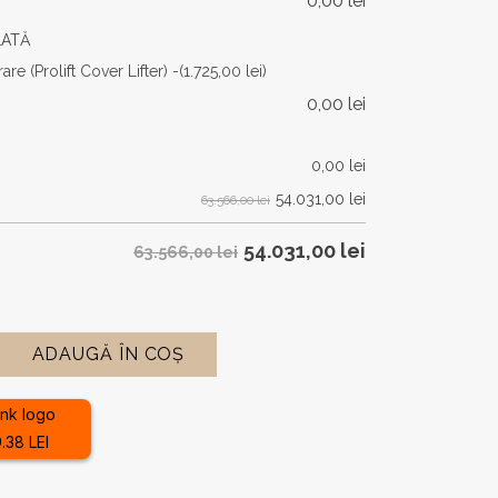
0,00
lei
LATĂ
are (Prolift Cover Lifter) -
(1.725,00 lei)
0,00
lei
0,00
lei
54.031,00
lei
63.566,00 lei
54.031,00
lei
63.566,00 lei
ADAUGĂ ÎN COȘ
.38 LEI