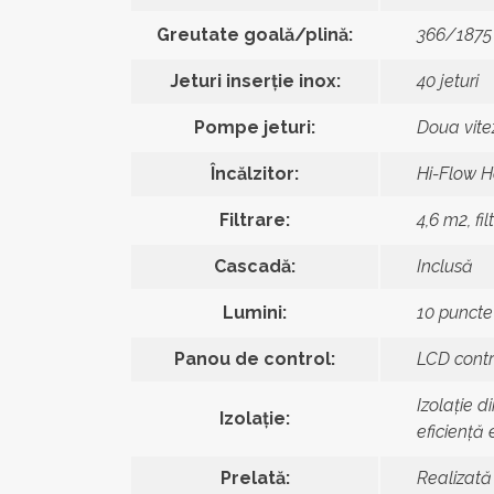
Greutate goală/plină:
366/1875
Jeturi inserție inox:
40 jeturi
Pompe jeturi:
Doua vite
Încălzitor:
Hi-Flow H
Filtrare:
4,6 m2, fi
Cascadă:
Inclusă
Lumini:
10 puncte
Panou de control:
LCD contr
Izolație 
Izolație:
eficiență 
Prelată:
Realizată 