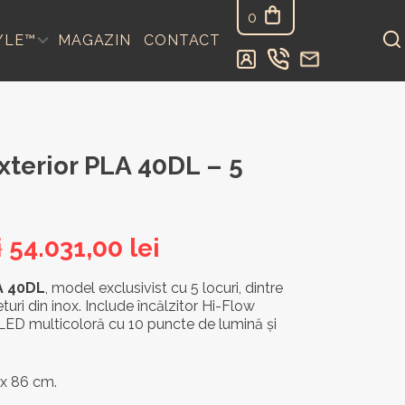
0
YLE™
MAGAZIN
CONTACT
xterior PLA 40DL – 5
Prețul
Prețul
i
54.031,00
lei
inițial
curent
A 40DL
, model exclusivist cu 5 locuri, dintre
turi din inox. Include încălzitor Hi-Flow
a
este:
LED multicoloră cu 10 puncte de lumină și
fost:
54.031,00 lei.
63.566,00 lei.
 x 86 cm.