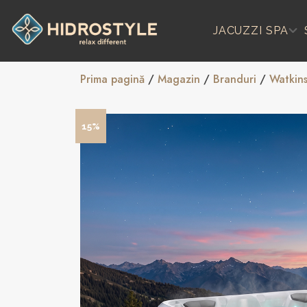
Skip
to
JACUZZI SPA
content
Prima pagină
/
Magazin
/
Branduri
/
Watkin
15%