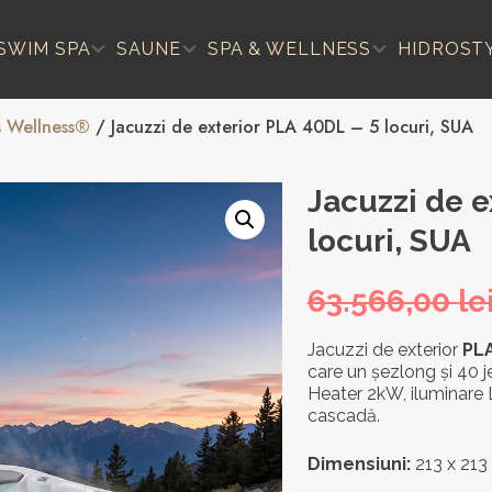
SWIM SPA
SAUNE
SPA & WELLNESS
HIDROST
s Wellness®
/ Jacuzzi de exterior PLA 40DL – 5 locuri, SUA
Jacuzzi de e
locuri, SUA
63.566,00
le
Jacuzzi de exterior
PL
care un șezlong și 40 je
Heater 2kW, iluminare 
cascadă.
Dimensiuni:
213 x 213