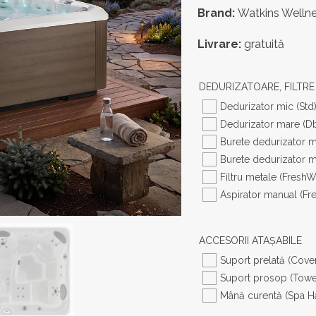
Brand:
Watkins Wellne
Livrare:
gratuită
DEDURIZATOARE, FILTRE
Dedurizator mic (Std)
Dedurizator mare (Db
Burete dedurizator mi
Burete dedurizator m
Filtru metale (Fresh
Aspirator manual (Fr
ACCESORII ATAȘABILE
Suport prelată (Cover
Suport prosop (Towel
Mână curentă (Spa Ha