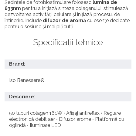
Ședințele de fotobiostimulare folosesc
lumina de
633nm
pentru a inițiază sinteza colagenului, stimulează
dezvoltarea activității celulare și inițiază procesul de
întinerire. Include
difuzor de aromă
cu esențe dedicate
pentru o sesiune și mai plăcută.
Specificații tehnice
Brand:
Iso Benessere®
Descriere:
50 tuburi colagen 160W • Afișaj antireflex • Reglare
electronică debit aer • Difuzor arome • Platformă cu
oglindă • Iluminare LED