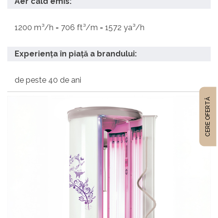
Aer cald emis:
1200 m³/h = 706 ft³/m = 1572 ya³/h
Experiența în piață a brandului:
de peste 40 de ani
CERE OFERTĂ