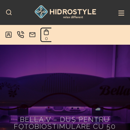
Skip
to
content
0
BELLA V – DUȘ PENTRU
FOTOBIOSTIMULARE CU 50