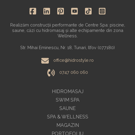
Realizăm construcții performante de Centre Spa: piscine,
saune, căzi cu hidromasaj și alte echipamente din zona
Wellness.
Str. Mihai Eminescu, Nr. 18, Tunari, Ilfov (077180)
office@hidrostyle.ro
0747 060 060
HIDROMASAJ
SWIM SPA
SAUNE
SPA & WELLNESS
MAGAZIN
PORTOFOLIU