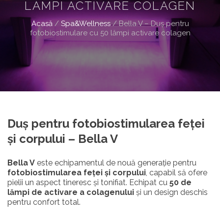
LĂMPI ACTIVARE COLAGEN
Acasă
/
Spa&Wellness
/
Bella V – Duș pentru
fotobiostimulare cu 50 lămpi activare colagen
Duș pentru fotobiostimularea feței
și corpului – Bella V
Bella V
este echipamentul de nouă generație pentru
fotobiostimularea feței și corpului
, capabil să ofere
pielii un aspect tineresc și tonifiat. Echipat cu
50 de
lămpi de activare a colagenului
și un design deschis
pentru confort total.