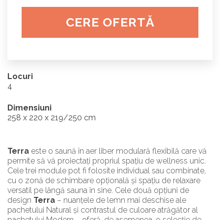
CERE OFERTĂ
Locuri
4
Dimensiuni
258 x 220 x 219/250 cm
Terra
este o saună în aer liber modulară flexibilă care vă
permite să vă proiectați propriul spațiu de wellness unic.
Cele trei module pot fi folosite individual sau combinate,
cu o zonă de schimbare opțională și spațiu de relaxare
versatil pe lângă sauna în sine. Cele două opțiuni de
design
Terra
– nuanțele de lemn mai deschise ale
pachetului Natural și contrastul de culoare atrăgător al
pachetului Modern – oferă, de asemenea, o selecție de