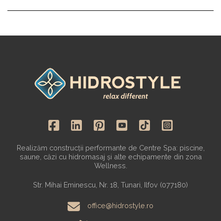
Realizăm construcții performante de Centre Spa: piscine,
saune, căzi cu hidromasaj și alte echipamente din zona
Wellness.
Str. Mihai Eminescu, Nr. 18, Tunari, Ilfov (077180)
office@hidrostyle.ro