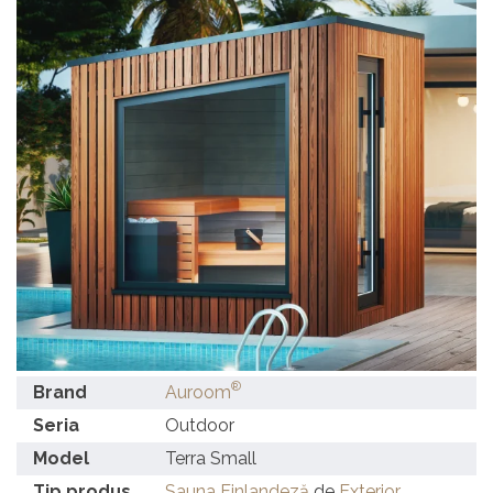
®
Brand
Auroom
Seria
Outdoor
Model
Terra Small
Tip produs
Sauna Finlandeză
de
Exterior