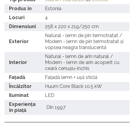
Produs în
Estonia
Locuri
4
Dimensiuni
258 x 220 x 219/250 cm
Natural - lemn de pin termotratat /
Exterior
Modern - lemn de pin termotratat și
vopsea neagra translucentă
Natural - lemn de arin natural /
Interior
Modern - lemn de arin acoperit cu
ceară cenușiu-închis
Fațadă
Fațadă lemn + ușă sticlă
Încălzitor
Huum Core Black 10.5 kW
Iluminat
LED
Experiența
Din 1997
în piață