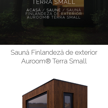
TERRA SMALL
ACASĂ
/
SAUNE
/
SAUNĂ
FINLANDEZĂ DE EXTERIOR
AUROOM® TERRA SMALL
Saună Finlandeză de exterior
Auroom® Terra Small