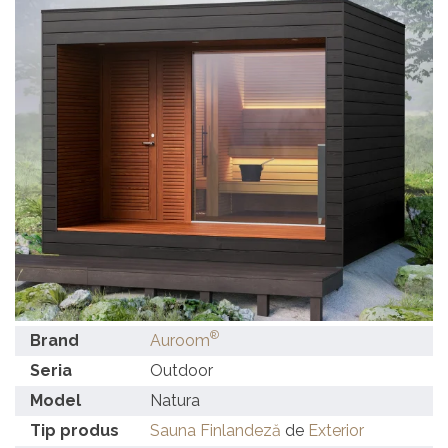
®
Brand
Auroom
Seria
Outdoor
Model
Natura
Tip produs
Sauna Finlandeză
de
Exterior