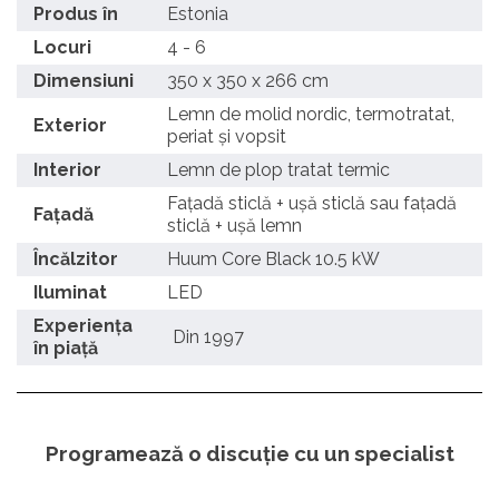
Produs în
Estonia
Locuri
4 - 6
Dimensiuni
350 x 350 x 266 cm
Lemn de molid nordic, termotratat,
Exterior
periat și vopsit
Interior
Lemn de plop tratat termic
Fațadă sticlă + ușă sticlă sau fațadă
Fațadă
sticlă + ușă lemn
Încălzitor
Huum Core Black 10.5 kW
Iluminat
LED
Experiența
Din 1997
în piață
Programează o discuție cu un specialist