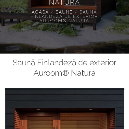
NATURA
ACASĂ
/
SAUNE
/
SAUNĂ
FINLANDEZĂ DE EXTERIOR
AUROOM® NATURA
Saună Finlandeză de exterior
Auroom® Natura