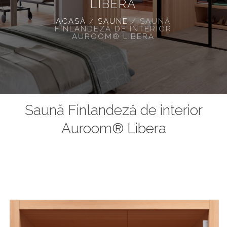
LIBERA
ACASĂ
/
SAUNE
/
SAUNĂ
FINLANDEZĂ DE INTERIOR
AUROOM® LIBERA
Saună Finlandeză de interior
Auroom® Libera