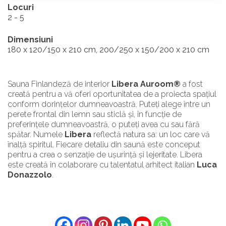
Locuri
2 - 5
Dimensiuni
180 x 120/150 x 210 cm, 200/250 x 150/200 x 210 cm
Sauna Finlandeză de interior
Libera Auroom®
a fost
creată pentru a vă oferi oportunitatea de a proiecta spațiul
conform dorințelor dumneavoastră. Puteți alege între un
perete frontal din lemn sau sticlă și, în funcție de
preferințele dumneavoastră, o puteți avea cu sau fără
spătar. Numele
Libera
reflectă natura sa: un loc care vă
înalță spiritul. Fiecare detaliu din saună este conceput
pentru a crea o senzație de ușurință și lejeritate. Libera
este creată în colaborare cu talentatul arhitect italian
Luca
Donazzolo
.