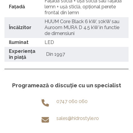
Fațadă sticlă + ușă sticlă sau fațadă
Fațadă
lemn + ușă sticlă, opțional perete
frontal din lemn
HUUM Core Black 6 kW, 10kW sau
Încălzitor
Auroom MURA D 4.5 kW in functie
de dimensiuni
Iluminat
LED
Experiența
Din 1997
în piață
Programează o discuție cu un specialist
0747 060 060
sales@hidrostyle.ro