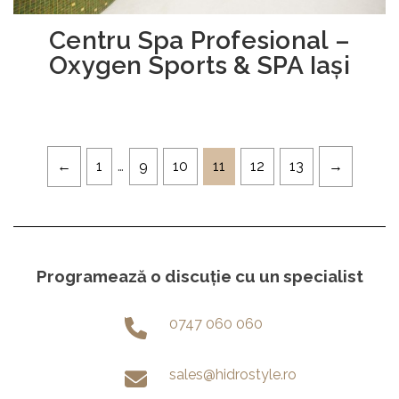
Centru Spa Profesional –
Oxygen Sports & SPA Iași
1
…
9
10
11
12
13
Programează o discuție cu un specialist
0747 060 060
sales@hidrostyle.ro