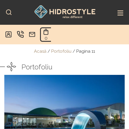
Skip
to
content
0
Acasă
/
Portofoliu
/
Pagina 11
Portofoliu