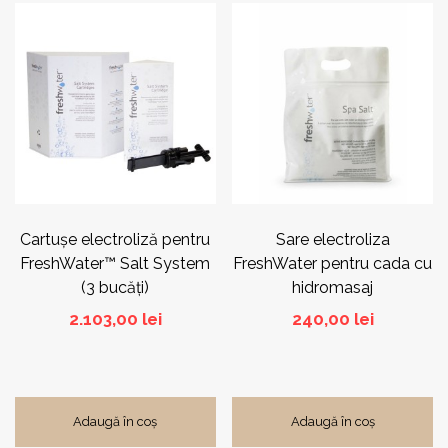
Cartuşe electroliză pentru
Sare electroliza
FreshWater™ Salt System
FreshWater pentru cada cu
(3 bucăţi)
hidromasaj
2.103,00
lei
240,00
lei
Adaugă în coș
Adaugă în coș