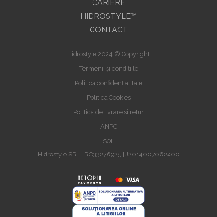
CARIERE
HIDROSTYLE™
CONTACT
Hidrostyle 2024 © Copyright
Termenii și condițiile
Politică confidențialitate
Politica Cookies
Politica de livrare si retur
ANPC
SOL
Hidrostyle SRL | RO33276925 | J2014007062400