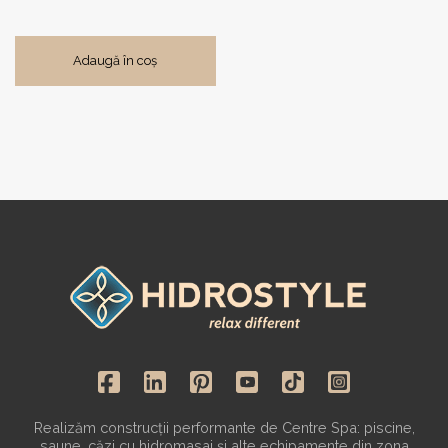
Adaugă în coș
Realizăm construcții performante de Centre Spa: piscine,
saune, căzi cu hidromasaj și alte echipamente din zona