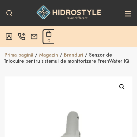
Skip
to
content
0
Prima pagină
/
Magazin
/
Branduri
/ Senzor de
înlocuire pentru sistemul de monitorizare FreshWater IQ