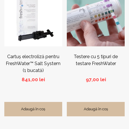
Cartuş electroliză pentru
Testere cu 5 tipuri de
FreshWater™ Salt System
testare FreshWater
(1 bucată)
841,00
lei
97,00
lei
Adaugă în coș
Adaugă în coș