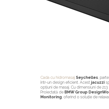
Cada cu hidromasaj
Seychelles
, part
într-un design eficient. Acest
jacuzzi
sp
opțiuni de masaj. Cu dimensiuni de 213 
Proiectată de
BMW Group DesignWo
Monitoring
, oferind o soluție de relaxa