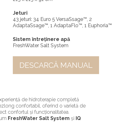
Jeturi
43 jeturi: 34 Euro 5 VersaSsage™, 2
AdaptaSsage™, 1 AdaptaFlo™, 1 Euphoria™
Sistem întreținere apă
FreshWater Salt System
DESCARCĂ MANUAL
experiență de hidroterapie completă
ezlong confortabil, oferind o varietă de
 confortul și funcționalitatea.
ecum
FreshWater Salt System
și
IQ