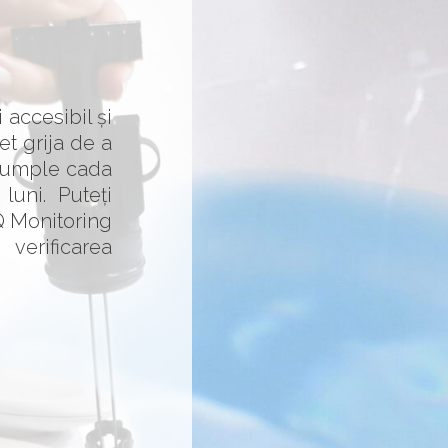
 accesibil și
et grija de a
reumple cada
luni. Puteți
IQ Monitoring
verificarea