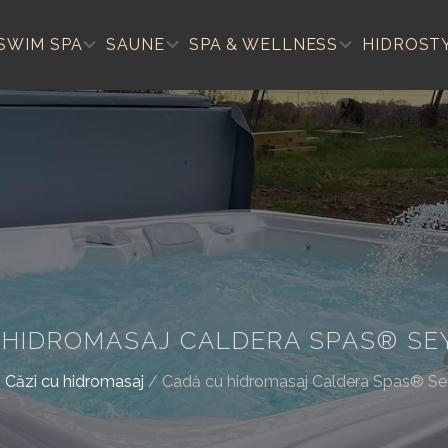
SWIM SPA
SAUNE
SPA & WELLNESS
HIDROST
 HIDROMASAJ CALDERA SPAS® SE
/
Căzi cu hidromasaj
/
Cadă cu hidromasaj Caldera Spas® Se