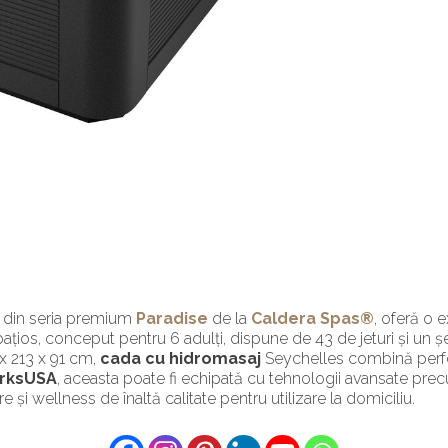
e din seria premium
Paradise
de la
Caldera Spas®
, oferă o 
ațios, conceput pentru 6 adulți, dispune de 43 de jeturi și un ș
x 213 x 91 cm,
cada cu hidromasaj
Seychelles combină perfect
rksUSA
, aceasta poate fi echipată cu tehnologii avansate pr
re și wellness de înaltă calitate pentru utilizare la domiciliu.