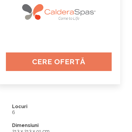
CERE OFERTĂ
Locuri
6
Dimensiuni
213 x 213 x 91 cm