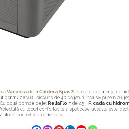
eria
Vacanza
de la
Caldera Spas®
, oferă o experiență de hi
 pentru 7 adulți, dispune de 40 de jeturi, inclusiv puternicul je
j. Cu două pompe de jet
ReliaFlo™
de 2.5 HP,
cada cu hidro
roiectată cu locuri confortabile și spațioase, aceasta este ideală 
jului în confortul propriei case.