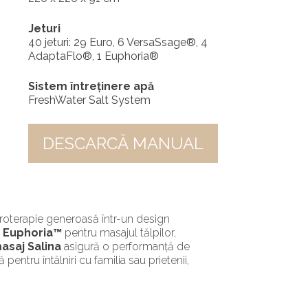
Jeturi
40 jeturi: 29 Euro, 6 VersaSsage®, 4
AdaptaFlo®, 1 Euphoria®
Sistem întreținere apă
FreshWater Salt System
DESCARCĂ MANUAL
droterapie generoasă într-un design
t
Euphoria™
pentru masajul tălpilor,
masaj
Salina
asigură o performanță de
pentru întâlniri cu familia sau prietenii,