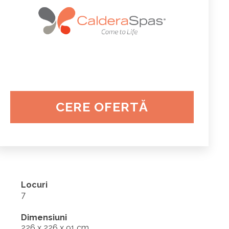
CERE OFERTĂ
Locuri
7
Dimensiuni
226 x 226 x 91 cm