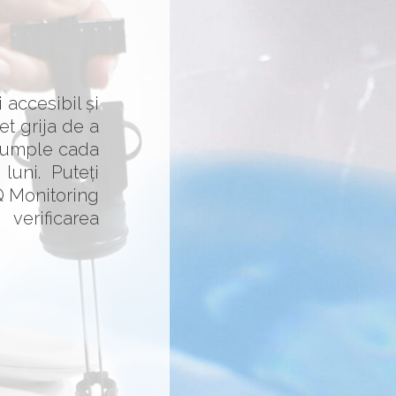
 accesibil și
et grija de a
reumple cada
luni. Puteți
IQ Monitoring
verificarea