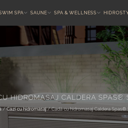
SWIM SPA
SAUNE
SPA & WELLNESS
HIDROST
CU HIDROMASAJ CALDERA SPAS® 
ă
/
Căzi cu hidromasaj
/
Cadă cu hidromasaj Caldera Spas® 