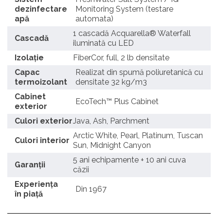
dezinfectare
Monitoring System (testare
apă
automata)
1 cascadă Acquarella® Waterfall
Cascadă
iluminată cu LED
Izolație
FiberCor, full, 2 lb densitate
Capac
Realizat din spumă poliuretanică cu
termoizolant
densitate 32 kg/m3
Cabinet
EcoTech™ Plus Cabinet
exterior
Culori exterior
Java, Ash, Parchment
Arctic White, Pearl, Platinum, Tuscan
Culori interior
Sun, Midnight Canyon
5 ani echipamente + 10 ani cuva
Garanții
căzii
Experienţa
Din 1967
în piaţă