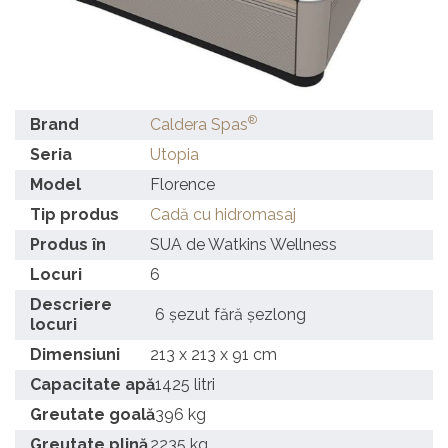
®
Brand
Caldera Spas
Seria
Utopia
Model
Florence
Tip produs
Cadă cu hidromasaj
Produs în
SUA de Watkins Wellness
Locuri
6
Descriere
6 șezut fără șezlong
locuri
Dimensiuni
213 x 213 x 91 cm
Capacitate apă
1425 litri
Greutate goală
396 kg
Greutate plină
2235 kg