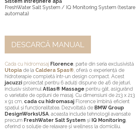
Sistem întreținere apă
FreshWater Salt System / IQ Monitoring System (testare
automata)
DESCARCĂ MANUAL
Cada cu hidromasaj
Florence
, parte din seria exclusivistă
Utopia
de la
Caldera Spas®
, oferă o experiență de
hidroterapie completă într-un design compact. Acest
jacuzzi
proiectat pentru 6 adulți dispune de 46 de jeturi,
inclusiv sistemul
Atlas® Massage
pentru gât, asigurând
o varietate de opțiuni de masaj. Cu dimensiuni de 213 x 213
x 91 cm,
cada cu hidromasaj
Florence îmbină eficient
spațiul și funcționalitatea. Dezvoltată de
BMW Group
DesignWorksUSA
, aceasta include tehnologii avansate
precum
FreshWater Salt System
și
IQ Monitoring
,
oferind o soluție de relaxare și wellness la domiciliu.