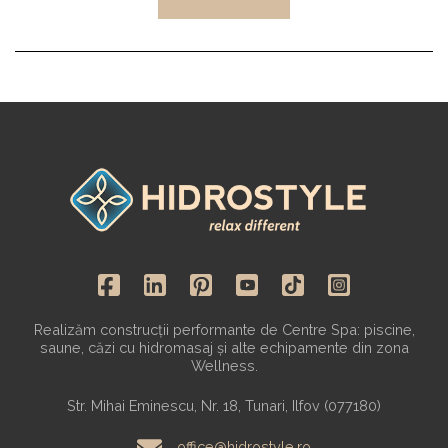
Realizăm construcții performante de Centre Spa: piscine,
saune, căzi cu hidromasaj și alte echipamente din zona
Wellness.
Str. Mihai Eminescu, Nr. 18, Tunari, Ilfov (077180)
office@hidrostyle.ro