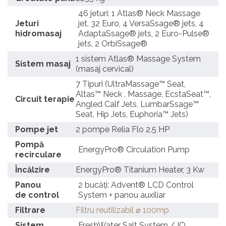
46 jeturi: 1 Atlas® Neck Massage
Jeturi
jet, 32 Euro, 4 VersaSsage® jets, 4
hidromasaj
AdaptaSsage® jets, 2 Euro-Pulse®
jets, 2 OrbiSsage®
1 sistem Atlas® Massage System
Sistem masaj
(masaj cervical)
7 Tipuri (UltraMassage™ Seat,
Altas™ Neck , Massage, EcstaSeat™,
Circuit terapie
Angled Calf Jets, LumbarSsage™
Seat, Hip Jets, Euphoria™ Jets)
Pompe jet
2 pompe Relia Flo 2.5 HP
Pompă
EnergyPro® Circulation Pump
recirculare
Încălzire
EnergyPro® Titanium Heater, 3 Kw
Panou
2 bucăți: Advent® LCD Control
de control
System + panou auxiliar
Filtrare
Filtru reutilizabil ⌀ 100mp
Sistem
FreshWater Salt System / IQ