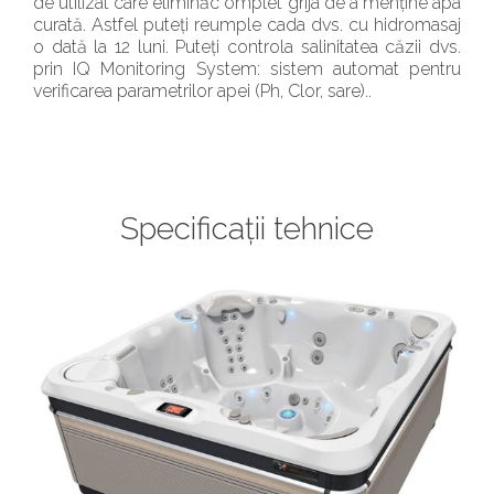
de utilizat care eliminăc omplet grija de a menține apa
curată. Astfel puteți reumple cada dvs. cu hidromasaj
o dată la 12 luni. Puteți controla salinitatea căzii dvs.
prin IQ Monitoring System: sistem automat pentru
verificarea parametrilor apei (Ph, Clor, sare)..
Specificații tehnice