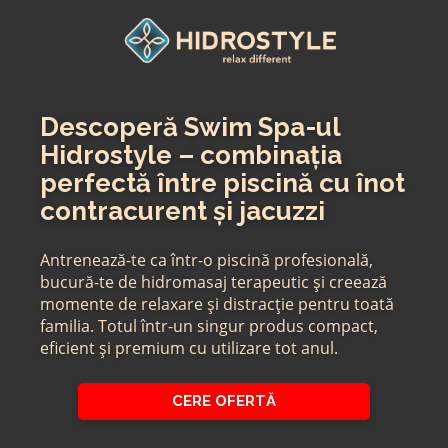
Skip
to
content
Descoperă Swim Spa-ul
Hidrostyle – combinația
perfectă între piscină cu înot
contracurent și jacuzzi
Antrenează-te ca într-o piscină profesională,
bucură-te de hidromasaj terapeutic și creează
momente de relaxare și distracție pentru toată
familia. Totul într-un singur produs compact,
eficient și premium cu utilizare tot anul.
CERE OFERTĂ