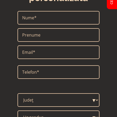
CAMP
▾