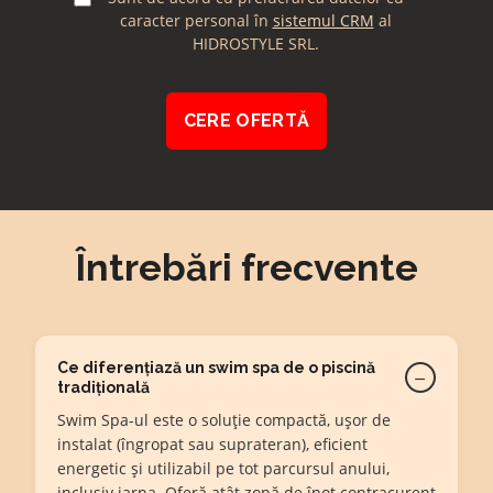
principală
(UTM)
(UTM)
(UTM)
generala
caracter personal în
sistemul CRM
al
HIDROSTYLE SRL.
Întrebări frecvente
Ce diferențiază un swim spa de o piscină
−
tradițională
Swim Spa-ul este o soluție compactă, ușor de
instalat (îngropat sau suprateran), eficient
energetic și utilizabil pe tot parcursul anului,
inclusiv iarna. Oferă atât zonă de înot contracurent