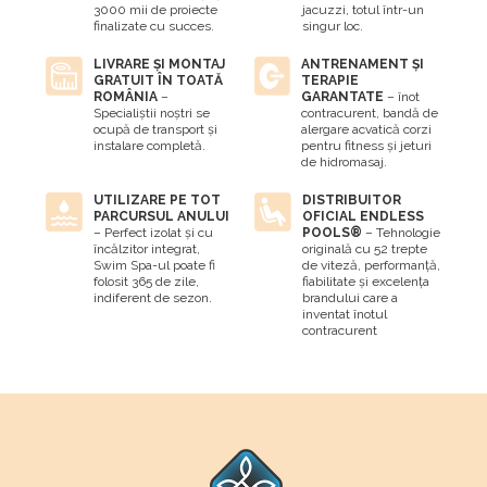
3000 mii de proiecte
jacuzzi, totul într-un
finalizate cu succes.
singur loc.
LIVRARE ȘI MONTAJ
ANTRENAMENT ȘI
GRATUIT ÎN TOATĂ
TERAPIE
ROMÂNIA
–
GARANTATE
– înot
Specialiștii noștri se
contracurent, bandă de
ocupă de transport și
alergare acvatică corzi
instalare completă.
pentru fitness și jeturi
de hidromasaj.
UTILIZARE PE TOT
DISTRIBUITOR
PARCURSUL ANULUI
OFICIAL ENDLESS
– Perfect izolat și cu
POOLS®
– Tehnologie
încălzitor integrat,
originală cu 52 trepte
Swim Spa-ul poate fi
de viteză, performanță,
folosit 365 de zile,
fiabilitate și excelența
indiferent de sezon.
brandului care a
inventat înotul
contracurent