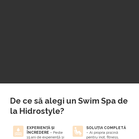
De ce să alegi un Swim Spa de
la Hidrostyle?
EXPERIENȚĂ ȘI
SOLUȚIA COMPLETĂ
ÎNCREDERE
– Peste
– Ai propria piscină
15 ani de experiență și
pentru înot, fitness,