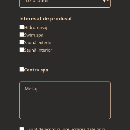
▾
Interesat de produsul
Hidromasaj
Swim spa
Saună exterior
Saună interior
Centru spa
Sursa
Sursa
Medium
Campanie
Sursa
Sunt de acord cu prelucrarea datelor cu