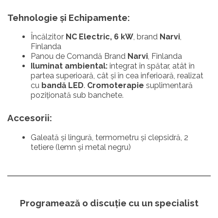
Tehnologie și Echipamente
:
Încălzitor
NC Electric, 6 kW
, brand
Narvi
,
Finlanda
Panou de Comandă
Brand
Narvi
, Finlanda
Iluminat ambiental:
integrat în spătar, atât în
partea superioară, cât și în cea inferioară, realizat
cu
bandă LED
.
Cromoterapie
suplimentară
poziționată sub banchete.
Accesorii:
Galeată și lingură, termometru și clepsidră, 2
tetiere (lemn și metal negru)
Programează o discuție cu un specialist