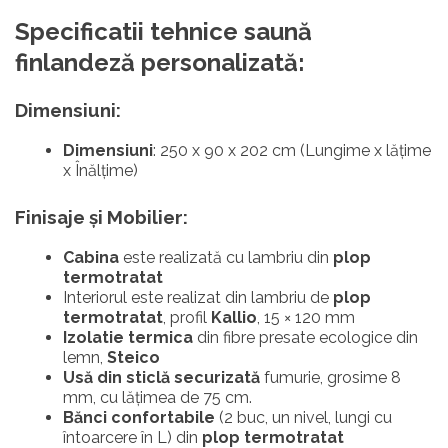
Specificatii tehnice saun
ă
finlandez
ă
personalizat
ă
:
Dimensiuni:
Dimensiuni
: 250 x 90 x 202 cm (Lungime x lățime
x Înălțime)
Finisaje și Mobilier
:
Cabina
este realizată cu l
ambriu din
plop
termotratat
Interiorul este realizat din lambriu de
plop
termotratat
, profil
Kallio
, 15 × 120 mm
Izolatie termica
din fibre presate ecologice din
lemn,
Steico
Usă din sticlă securizată
fumurie, grosime 8
mm, cu lățimea de 75 cm.
Bănci confortabile
(2 buc, un nivel, lungi cu
întoarcere în L) din
plop termotratat