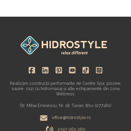
Realizăm construcții performante de Centre Spa: piscine,
saune, căzi cu hidromasaj și alte echipamente din zona
Wellness.
Str. Mihai Eminescu, Nr. 18, Tunari, Ilfov (077180)
office@hidrostyle.ro
0747 060 060