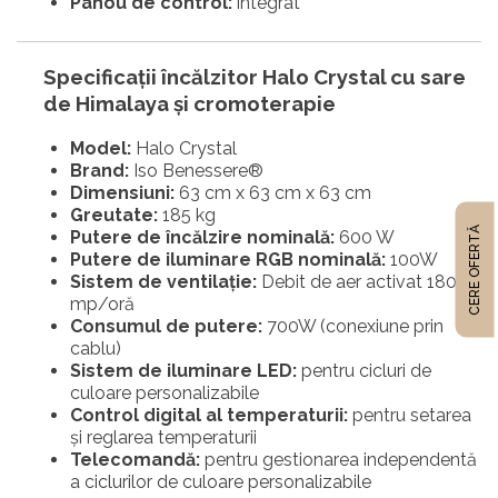
Panou de control:
integrat
Specificații încălzitor Halo Crystal cu sare
de Himalaya și cromoterapie
Model:
Halo Crystal
Brand:
Iso Benessere®
Dimensiuni:
63 cm x 63 cm x 63 cm
Greutate:
185 kg
CERE OFERTĂ
Putere de încălzire nominală:
600 W
Putere de iluminare RGB nominală:
100W
Sistem de ventilație:
Debit de aer activat 180
mp/oră
Consumul de putere:
700W (conexiune prin
cablu)
Sistem de iluminare LED:
pentru cicluri de
culoare personalizabile
Control digital al temperaturii:
pentru setarea
și reglarea temperaturii
Telecomandă:
pentru gestionarea independentă
a ciclurilor de culoare personalizabile