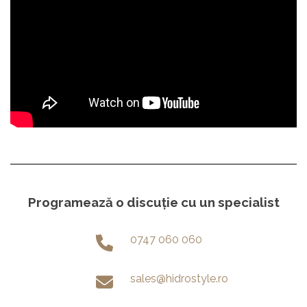
Programează o discuție cu un specialist
0747 060 060
sales@hidrostyle.ro