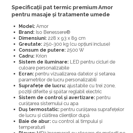
Specificații
pat termic
premium
Amor
pentru masaje și tratamente umede
Model:
Amor
Brand:
Iso Benessere®
Dimensiuni:
228 x 93 x 89 cm
Greutate:
250-300 kg (cu opțiuni incluse)
Consum de putere:
2500 W
Cadru:
Krion
Sistem de iluminare:
LED pentru cicluri de
culoare personalizabile
Ecran:
pentru vizualizarea datelor și setarea
parametrilor de lucru personalizabili
Suprafețe de lucru:
ajustabile cu trei zone,
poziții diferite și spătar reglabil electric
Sistem de control și avertizare:
pentru
curățarea sistemului cu apa
Duș termostatic:
pentru curățarea suprafețelor
de lucru și clătirea clienților după
Baie de abur:
cu control al timpului și
temperaturii