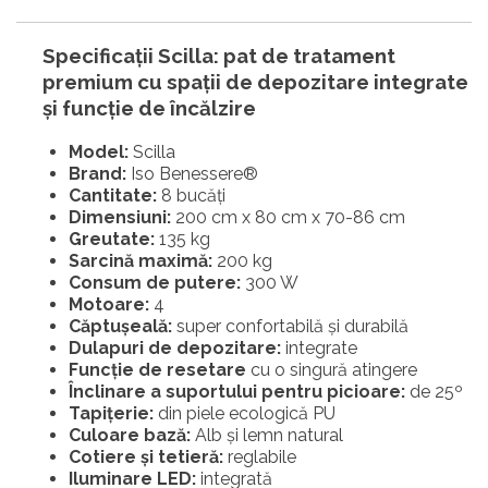
Specificații Scilla: p
at de tratament
premium cu spații de depozitare integrate
și funcție de încălzire
Model:
Scilla
Brand:
Iso Benessere®
Cantitate:
8
bucăți
Dimensiuni:
200 cm x 80 cm x 70-86 cm
Greutate:
135 kg
Sarcină maximă:
200 kg
Consum de putere:
300 W
Motoare:
4
Căptușeală:
super confortabilă și durabilă
Dulapuri de depozitare:
integrate
Funcție de resetare
cu o singură atingere
Înclinare a suportului pentru picioare:
de 25º
Tapițerie:
din piele ecologică PU
Culoare bază:
Alb și lemn natural
Cotiere și tetieră:
reglabile
Iluminare LED:
integrată