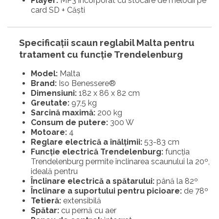
Player:
MP3 încorporat cu stocare de melodii pe
card SD + Căști
Specificații scaun reglabil
Malta
pentru
tratament cu funcție Trendelenburg
Model:
Malta
Brand:
Iso Benessere®
Dimensiuni:
182 x 86 x 82 cm
Greutate:
97,5 kg
Sarcină maximă:
200 kg
Consum de putere:
300 W
Motoare:
4
Reglare electrică a înălțimii:
53-83 cm
Funcție electrică Trendelenburg:
funcția
Trendelenburg permite înclinarea scaunului la 20º,
ideală pentru
Înclinare electrică a spătarului:
până la 82º
Înclinare a suportului pentru picioare:
de 78º
Tetieră:
extensibilă
Spătar:
cu pernă cu aer