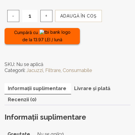
la
ADAUGĂ ÎN COȘ
Cantitate
417,00 lei
Filtru
pentru
Cumpără cu
căzi
de la 13.97 LEI / lună
cu
hidromasaj
Treesse
SKU:
Nu se aplică
Categorii:
Jacuzzi
,
Filtrare
,
Consumabile
Informații suplimentare
Livrare și plată
Recenzii (0)
Informații suplimentare
Greutate
Nu se aplică