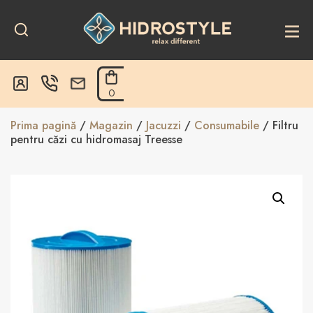
Skip
to
content
0
Prima pagină
/
Magazin
/
Jacuzzi
/
Consumabile
/ Filtru
pentru căzi cu hidromasaj Treesse