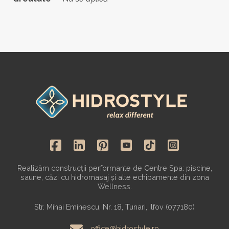
Realizăm construcții performante de Centre Spa: piscine,
saune, căzi cu hidromasaj și alte echipamente din zona
Wellness.
Str. Mihai Eminescu, Nr. 18, Tunari, Ilfov (077180)
office@hidrostyle.ro