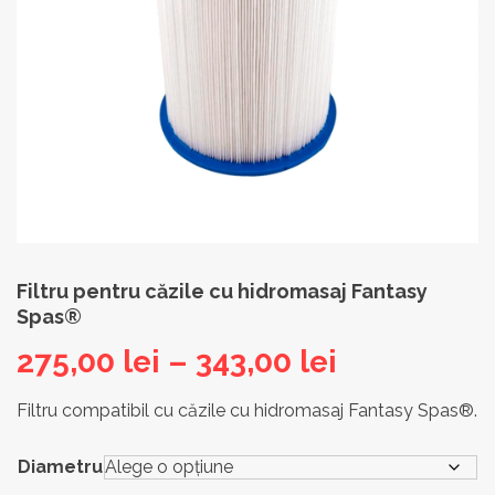
Filtru pentru căzile cu hidromasaj Fantasy
Spas®
Interval
275,00
lei
–
343,00
lei
de
Filtru compatibil cu căzile cu hidromasaj Fantasy Spas®.
prețuri:
Diametru
275,00 lei