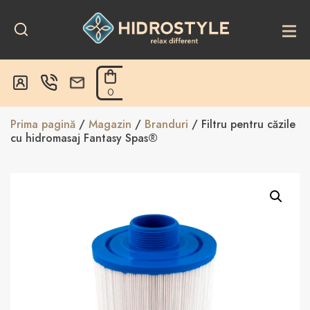
Skip
to
content
0
Prima pagină
/
Magazin
/
Branduri
/ Filtru pentru căzile
cu hidromasaj Fantasy Spas®