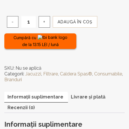
până
la
ADAUGĂ ÎN COȘ
Cantitate
343,00 lei
Filtru
pentru
Cumpără cu
căzile
de la 13.15 LEI / lună
cu
hidromasaj
Fantasy
Spas®
SKU:
Nu se aplică
Categorii:
Jacuzzi
,
Filtrare
,
Caldera Spas®
,
Consumabile
,
Branduri
Informații suplimentare
Livrare și plată
Recenzii (0)
Informații suplimentare