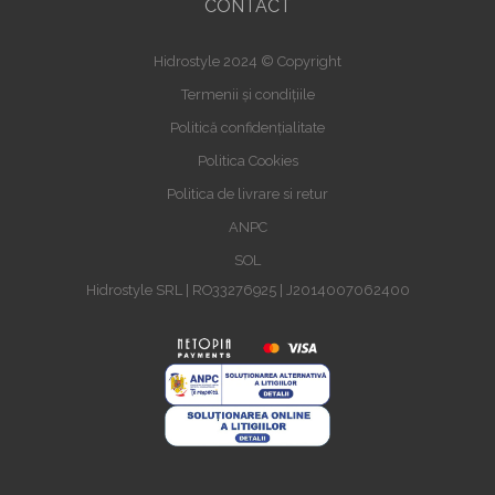
CONTACT
Hidrostyle 2024 © Copyright
Termenii și condițiile
Politică confidențialitate
Politica Cookies
Politica de livrare si retur
ANPC
SOL
Hidrostyle SRL | RO33276925 | J2014007062400