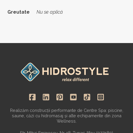
Greutate
Nu se aplică
Realizăm construcții performante de Centre Spa: piscine,
saune, căzi cu hidromasaj și alte echipamente din zona
Wellness.
Str. Mihai Eminescu, Nr. 18, Tunari, Ilfov (077180)