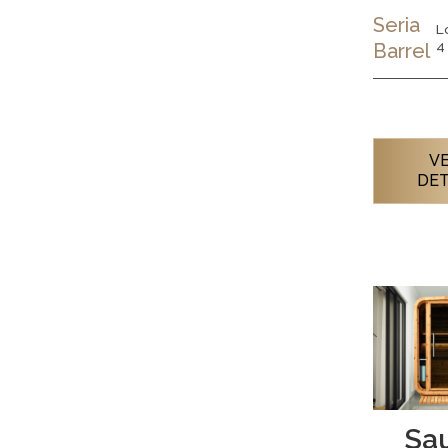
Seria
L
4
Barrel
VE
DET
Sa