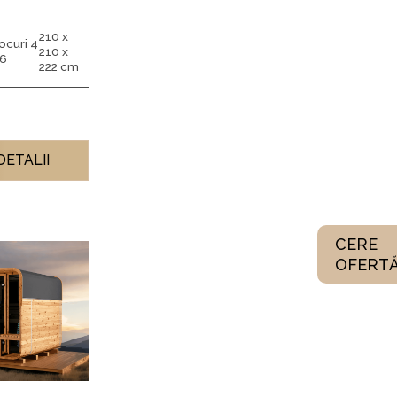
210 x
ocuri 4
210 x
 6
222 cm
DETALII
CERE
OFERT