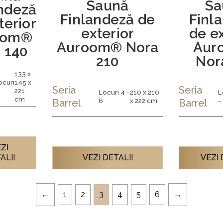
Saună
Sa
ndeză
Finlandeză de
Finl
terior
exterior
de ex
oom®
Auroom® Nora
Aur
 140
210
Nor
133 x
ocuri
145 x
Seria
Seria
221
Locuri 4 -
210 x 210
L
cm
6
x 222 cm
-
Barrel
Barrel
ZI
ALII
VEZI DETALII
VEZI 
1
2
3
4
5
6