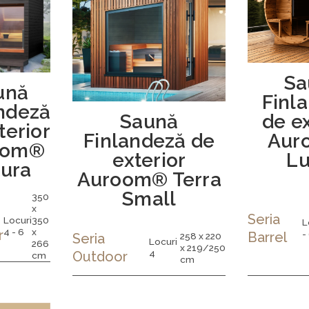
Sa
ună
Finl
ndeză
Saună
de ex
terior
Finlandeză de
Aur
oom®
exterior
L
ura
Auroom® Terra
Small
350
x
Seria
Locuri
350
L
4 - 6
x
r
-
Barrel
258 x 220
Seria
Locuri
266
x 219/250
4
Outdoor
cm
cm