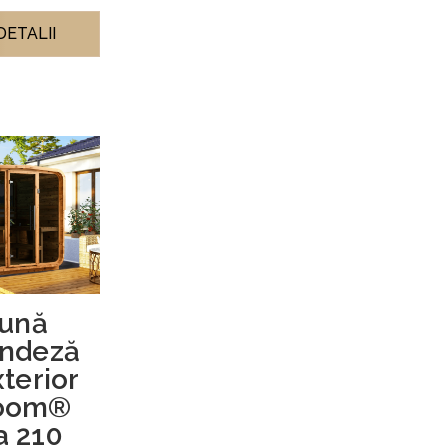
DETALII
ună
andeză
terior
oom®
a 210