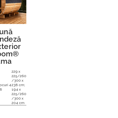
ună
andeză
terior
oom®
uma
229 x
225/260
/300 x
ocuri 4
238 cm;
 6
194 x
225/260
/300 x
204 cm