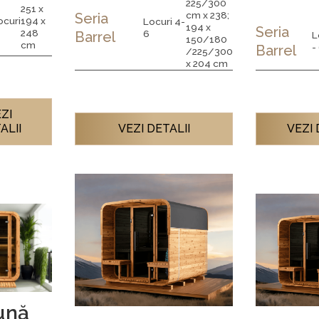
225/300
251 x
cm x 238;
Seria
ocuri
194 x
Locuri 4-
194 x
Seria
248
6
Barrel
L
150/180
cm
-
Barrel
/225/300
x 204 cm
ZI
ALII
VEZI DETALII
VEZI 
ună