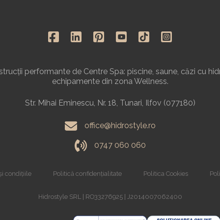
rucții performante de Centre Spa: piscine, saune, căzi cu hid
echipamente din zona Wellness.
Str. Mihai Eminescu, Nr. 18, Tunari, Ilfov (077180)
office@hidrostyle.ro
0747 060 060
i condițiile
Politică confidențialitate
Politica Cookies
Poli
Hidrostyle SRL | RO33276925 | J2014007062400