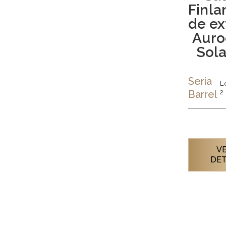
Finla
de ex
Aur
Sola
Seria
L
2
Barrel
VE
DET