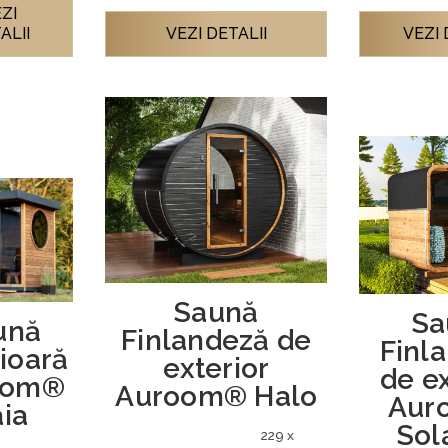
ZI
ALII
VEZI DETALII
VEZI 
Saună
Sa
ună
Finlandeză de
Finl
ioară
exterior
de ex
oom®
Auroom® Halo
Aur
ia
Sol
229 x