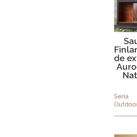
Sa
Finla
de ex
Aur
Nat
Seria
Outdoo