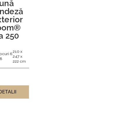
ună
andeză
terior
oom®
a 250
210 x
ocuri 6
247 x
 8
222 cm
DETALII