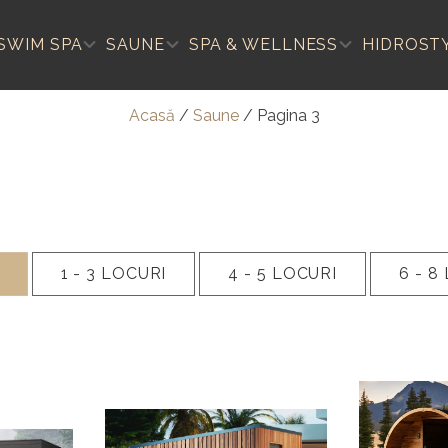
SWIM SPA
SAUNE
SPA & WELLNESS
HIDROST
Acasă
/
Saune
/
Pagina 3
1 - 3
LOCURI
4 - 5
LOCURI
6 - 8