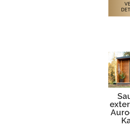
VE
DET
Sa
exter
Aur
Ka