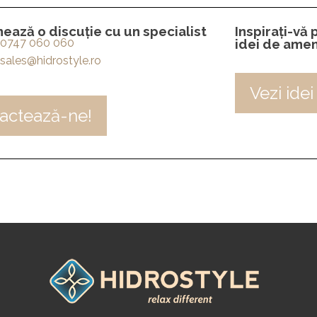
ează o discuție cu un specialist
Inspirați-vă
0747 060 060
idei de amen
sales@hidrostyle.ro
Vezi idei
actează-ne!