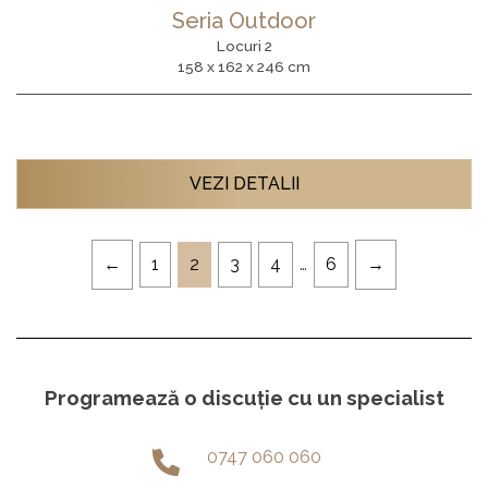
Seria Outdoor
Locuri 2
158 x 162 x 246 cm
VEZI DETALII
1
2
3
4
…
6
Programează o discuție cu un specialist
0747 060 060